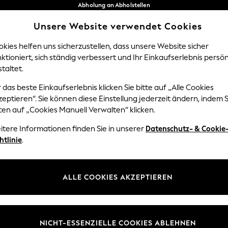
Abholung an Abholstellen
kostenlos bei Bestellungen ab 40 €*
Unsere Website verwendet Cookies
Problemlose Rückgaben*
Unsere sozialen Netzwerke
kies helfen uns sicherzustellen, dass unsere Website sicher
ktioniert, sich ständig verbessert und Ihr Einkaufserlebnis persön
Y
DAMEN
HERREN
HOM
taltet.
 das beste Einkaufserlebnis klicken Sie bitte auf „Alle Cookies
Sprache Auswählen
eptieren“. Sie können diese Einstellung jederzeit ändern, indem S
Deutsch
ten auf „Cookies Manuell Verwalten“ klicken.
z und Rechtliches
Abteilungen
itere Informationen finden Sie in unserer
Datenschutz- & Cookie
htlinie
.
 und Cookie-Richtlinie
Damen
edingungen
Herren
uell verwalten
Jungen
ALLE COOKIES AKZEPTIEREN
ür Kundenrezensionen und
Mädchen
en
Home
NICHT-ESSENZIELLE COOKIES ABLEHNEN
Baby