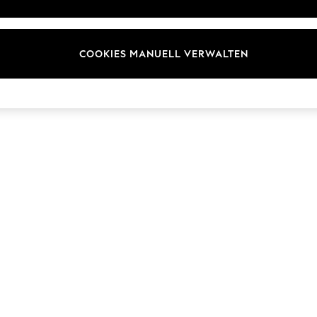
Marken
COOKIES MANUELL VERWALTEN
© 2026 Next Germany GmbH. Alle Rechte vorbehalten.