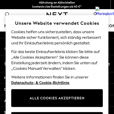
Abholung an Abholstellen
An error occurred on client
kostenlos bei Bestellungen ab 40 €*
Problemlose Rückgaben*
0
Unsere sozialen Netzwerke
Unsere Website verwendet Cookies
MÄDCHEN
JUNGEN
BABY
DAMEN
HERREN
HO
Cookies helfen uns sicherzustellen, dass unsere
Website sicher funktioniert, sich ständig verbessert
HOLIDAY SHOP
und Ihr Einkaufserlebnis persönlich gestaltet.
Mein Konto
Women's Holiday Shop
Melden Sie sich bei Ihrem Konto an
All Swimwear
Für das beste Einkaufserlebnis klicken Sie bitte auf
All Beachwear
„Alle Cookies Akzeptieren“. Sie können diese
Sprache Auswählen
Bags & Accessories
Einstellung jederzeit ändern, indem Sie unten auf
De
En
Deutsch
„Cookies Manuell Verwalten“ klicken.
Beach Dresses & Kaftans
Dresses
Weitere Informationen finden Sie in unserer
Hilfe
Flip Flops
Datenschutz- & Cookie-Richtlinie
.
Sliders
Datenschutz und Rechtliches
Jumpsuits & Playsuits
ALLE COOKIES AKZEPTIEREN
Linen Collection
Abteilungen
Sandals
Shorts
Sonstige Dienstleistungen