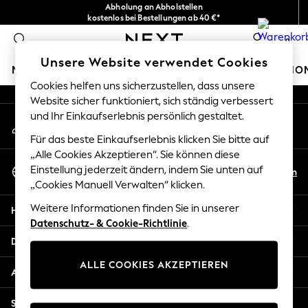
Abholung an Abholstellen
An error occurred on client
kostenlos bei Bestellungen ab 40 €*
Problemlose Rückgaben*
0
Unsere sozialen Netzwerke
Unsere Website verwendet Cookies
MÄDCHEN
JUNGEN
BABY
DAMEN
HERREN
HO
Cookies helfen uns sicherzustellen, dass unsere
Website sicher funktioniert, sich ständig verbessert
GIRLS
und Ihr Einkaufserlebnis persönlich gestaltet.
Mein Konto
New In
Melden Sie sich bei Ihrem Konto an
New in from Next
Für das beste Einkaufserlebnis klicken Sie bitte auf
New In
„Alle Cookies Akzeptieren“. Sie können diese
Sprache Auswählen
Trending: Top & Short Sets
Einstellung jederzeit ändern, indem Sie unten auf
De
En
Deutsch
„Cookies Manuell Verwalten“ klicken.
Trending: Clogs
Toy Story
Weitere Informationen finden Sie in unserer
Hilfe
THE SET
Datenschutz- & Cookie-Richtlinie
.
50 - 92cm
Datenschutz und Rechtliches
98 - 110cm
ALLE COOKIES AKZEPTIEREN
116 - 134cm
Abteilungen
140 - 174cm
All Clothing
Sonstige Dienstleistungen