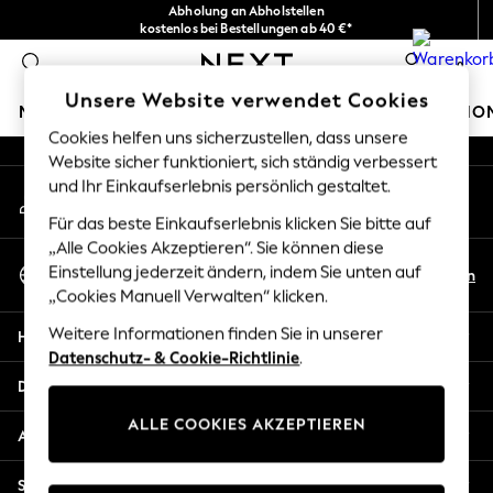
Abholung an Abholstellen
An error occurred on client
kostenlos bei Bestellungen ab 40 €*
Problemlose Rückgaben*
0
Unsere sozialen Netzwerke
Unsere Website verwendet Cookies
MÄDCHEN
JUNGEN
BABY
DAMEN
HERREN
HO
Cookies helfen uns sicherzustellen, dass unsere
Website sicher funktioniert, sich ständig verbessert
GIRLS
und Ihr Einkaufserlebnis persönlich gestaltet.
Mein Konto
New In
Melden Sie sich bei Ihrem Konto an
New in from Next
Für das beste Einkaufserlebnis klicken Sie bitte auf
New In
„Alle Cookies Akzeptieren“. Sie können diese
Sprache Auswählen
Trending: Top & Short Sets
Einstellung jederzeit ändern, indem Sie unten auf
De
En
Deutsch
„Cookies Manuell Verwalten“ klicken.
Trending: Clogs
Toy Story
Weitere Informationen finden Sie in unserer
Hilfe
THE SET
Datenschutz- & Cookie-Richtlinie
.
50 - 92cm
Datenschutz und Rechtliches
98 - 110cm
ALLE COOKIES AKZEPTIEREN
116 - 134cm
Abteilungen
140 - 174cm
All Clothing
Sonstige Dienstleistungen