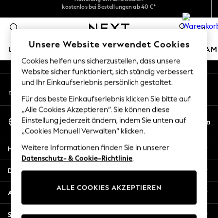
kostenlos bei Bestellungen ab 40 €*
Wir akzeptieren
An error occurred on client
Problemlose Rückgaben*
0
Unsere sozialen Netzwerke
Unsere Website verwendet Cookies
URLAUBS-SHOP
MÄDCHEN
JUNGEN
BABY
DAM
Cookies helfen uns sicherzustellen, dass unsere
Website sicher funktioniert, sich ständig verbessert
HOLIDAY SHOP
und Ihr Einkaufserlebnis persönlich gestaltet.
Mein Konto
Women's Holiday Shop
Melden Sie sich bei Ihrem Konto an
All Swimwear
Für das beste Einkaufserlebnis klicken Sie bitte auf
All Beachwear
„Alle Cookies Akzeptieren“. Sie können diese
Sprache Auswählen
Bags & Accessories
Einstellung jederzeit ändern, indem Sie unten auf
De
En
Deutsch
„Cookies Manuell Verwalten“ klicken.
Beach Dresses & Kaftans
Dresses
Weitere Informationen finden Sie in unserer
Hilfe
Flip Flops
Datenschutz- & Cookie-Richtlinie
.
Sliders
Datenschutz und Rechtliches
Jumpsuits & Playsuits
ALLE COOKIES AKZEPTIEREN
Linen Collection
Abteilungen
Sandals
Shorts
Sonstige Dienstleistungen