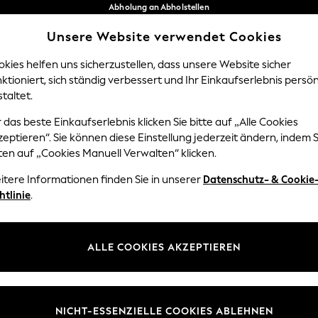
Abholung an Abholstellen
kostenlos bei Bestellungen ab 40 €*
Unsere Website verwendet Cookies
Problemlose Rückgaben*
Unsere sozialen Netzwerke
kies helfen uns sicherzustellen, dass unsere Website sicher
ktioniert, sich ständig verbessert und Ihr Einkaufserlebnis persön
Y
DAMEN
HERREN
HOM
taltet.
 das beste Einkaufserlebnis klicken Sie bitte auf „Alle Cookies
Sprache Auswählen
eptieren“. Sie können diese Einstellung jederzeit ändern, indem S
Deutsch
ten auf „Cookies Manuell Verwalten“ klicken.
z und Rechtliches
Abteilungen
itere Informationen finden Sie in unserer
Datenschutz- & Cookie
htlinie
.
 und Cookie-Richtlinie
Damen
edingungen
Herren
uell verwalten
Jungen
ALLE COOKIES AKZEPTIEREN
ür Kundenrezensionen und
Mädchen
en
Home
NICHT-ESSENZIELLE COOKIES ABLEHNEN
Baby