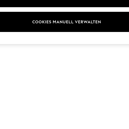
Marken
COOKIES MANUELL VERWALTEN
© 2026 Next Germany GmbH. Alle Rechte vorbehalten.