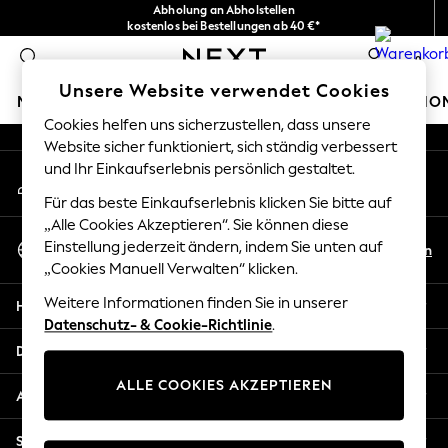
Abholung an Abholstellen
An error occurred on client
kostenlos bei Bestellungen ab 40 €*
Problemlose Rückgaben*
0
Unsere sozialen Netzwerke
Unsere Website verwendet Cookies
MÄDCHEN
JUNGEN
BABY
DAMEN
HERREN
HO
Cookies helfen uns sicherzustellen, dass unsere
Website sicher funktioniert, sich ständig verbessert
HOLIDAY SHOP
und Ihr Einkaufserlebnis persönlich gestaltet.
Mein Konto
Women's Holiday Shop
Melden Sie sich bei Ihrem Konto an
All Swimwear
Für das beste Einkaufserlebnis klicken Sie bitte auf
All Beachwear
„Alle Cookies Akzeptieren“. Sie können diese
Sprache Auswählen
Bags & Accessories
Einstellung jederzeit ändern, indem Sie unten auf
De
En
Deutsch
„Cookies Manuell Verwalten“ klicken.
Beach Dresses & Kaftans
Dresses
Weitere Informationen finden Sie in unserer
Hilfe
Flip Flops
Datenschutz- & Cookie-Richtlinie
.
Sliders
Datenschutz und Rechtliches
Jumpsuits & Playsuits
ALLE COOKIES AKZEPTIEREN
Linen Collection
Abteilungen
Sandals
Shorts
Sonstige Dienstleistungen