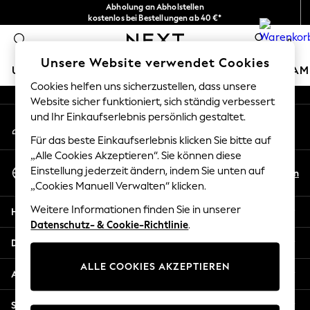
Abholung an Abholstellen
An error occurred on client
kostenlos bei Bestellungen ab 40 €*
Problemlose Rückgaben*
0
Unsere sozialen Netzwerke
Unsere Website verwendet Cookies
URLAUBS-SHOP
MÄDCHEN
JUNGEN
BABY
DAM
Cookies helfen uns sicherzustellen, dass unsere
Website sicher funktioniert, sich ständig verbessert
HOLIDAY SHOP
und Ihr Einkaufserlebnis persönlich gestaltet.
Mein Konto
Women's Holiday Shop
Melden Sie sich bei Ihrem Konto an
All Swimwear
Für das beste Einkaufserlebnis klicken Sie bitte auf
All Beachwear
„Alle Cookies Akzeptieren“. Sie können diese
Sprache Auswählen
Bags & Accessories
Einstellung jederzeit ändern, indem Sie unten auf
De
En
Deutsch
„Cookies Manuell Verwalten“ klicken.
Beach Dresses & Kaftans
Dresses
Weitere Informationen finden Sie in unserer
Hilfe
Flip Flops
Datenschutz- & Cookie-Richtlinie
.
Sliders
Datenschutz und Rechtliches
Jumpsuits & Playsuits
ALLE COOKIES AKZEPTIEREN
Linen Collection
Abteilungen
Sandals
Shorts
Sonstige Dienstleistungen