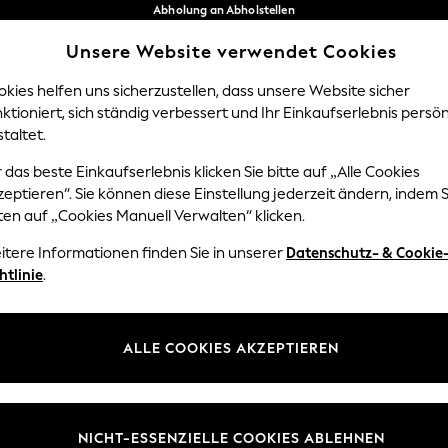
Abholung an Abholstellen
kostenlos bei Bestellungen ab 40 €*
Unsere Website verwendet Cookies
Problemlose Rückgaben*
Unsere sozialen Netzwerke
kies helfen uns sicherzustellen, dass unsere Website sicher
ktioniert, sich ständig verbessert und Ihr Einkaufserlebnis persön
NGEN
BABY
DAMEN
HERREN
taltet.
 das beste Einkaufserlebnis klicken Sie bitte auf „Alle Cookies
Sprache Auswählen
eptieren“. Sie können diese Einstellung jederzeit ändern, indem S
Deutsch
ten auf „Cookies Manuell Verwalten“ klicken.
z und Rechtliches
Abteilungen
itere Informationen finden Sie in unserer
Datenschutz- & Cookie
htlinie
.
 und Cookie-Richtlinie
Damen
edingungen
Herren
uell verwalten
Jungen
ALLE COOKIES AKZEPTIEREN
ür Kundenrezensionen und
Mädchen
en
Home
NICHT-ESSENZIELLE COOKIES ABLEHNEN
Baby