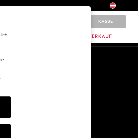
KASSE
0
lich
HOME
MARKEN
AUSVERKAUF
De
En
ie
Sonstige Dienstleistungen
-
Medien & Presse
Das Unternehmen
Karriere bei NEXT