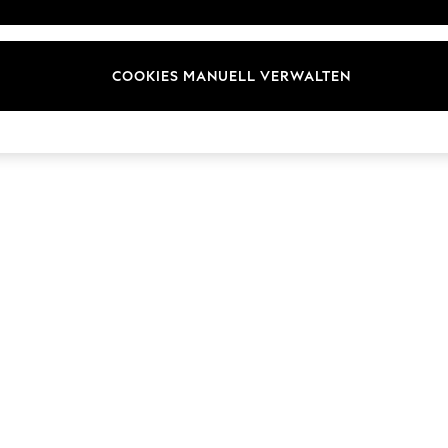
Marken
COOKIES MANUELL VERWALTEN
© 2026 Next Germany GmbH. Alle Rechte vorbehalten.