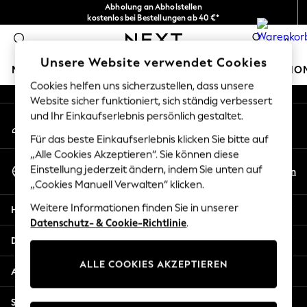
Abholung an Abholstellen
An error occurred on client
kostenlos bei Bestellungen ab 40 €*
Problemlose Rückgaben*
0
Unsere sozialen Netzwerke
Unsere Website verwendet Cookies
MÄDCHEN
JUNGEN
BABY
DAMEN
HERREN
HO
Cookies helfen uns sicherzustellen, dass unsere
Website sicher funktioniert, sich ständig verbessert
GIRLS
und Ihr Einkaufserlebnis persönlich gestaltet.
Mein Konto
New In
Melden Sie sich bei Ihrem Konto an
New in from Next
Für das beste Einkaufserlebnis klicken Sie bitte auf
New In
„Alle Cookies Akzeptieren“. Sie können diese
Sprache Auswählen
Trending: Top & Short Sets
Einstellung jederzeit ändern, indem Sie unten auf
De
En
Deutsch
„Cookies Manuell Verwalten“ klicken.
Trending: Clogs
Toy Story
Weitere Informationen finden Sie in unserer
Hilfe
THE SET
Datenschutz- & Cookie-Richtlinie
.
50 - 92cm
Datenschutz und Rechtliches
98 - 110cm
ALLE COOKIES AKZEPTIEREN
116 - 134cm
Abteilungen
140 - 174cm
All Clothing
Sonstige Dienstleistungen