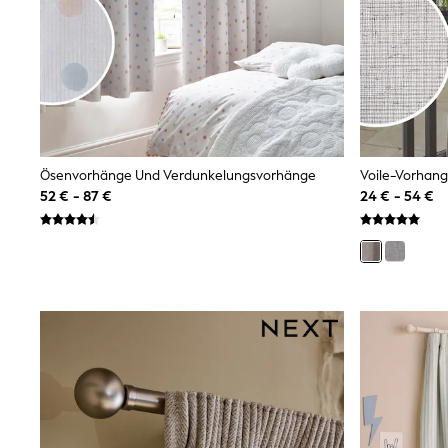
Sweatshirts & Hoodies
Knitwear
Trousers & Leggings
Sets & Outfits
Tops
Nightwear & Pyjamas
Jumpsuits & Playsuits
Jeans
Shirts & Blouses
Ösenvorhänge Und Verdunkelungsvorhänge
Swimwear
52 € - 87 €
24 € - 54 €
Sportswear
Dungarees
Multipacks
All Holiday Shop
Tops
Dresses
Shorts
Skirts
Sandals & Sliders
Rash Vests
Sun Safe Swimwear
Sun Hats & Caps
Denim Jackets
Raincoats