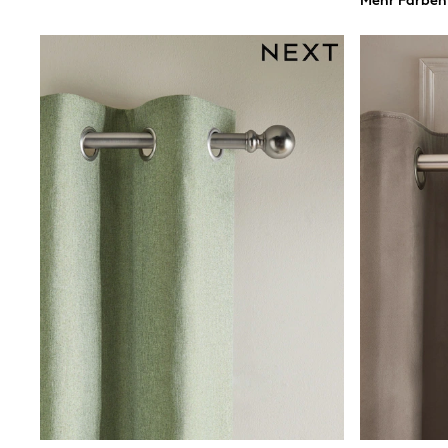
Mehr Farben
Shirts
Shorts
Sunglasses
Sunsafe Swimwear
Swimshorts
Tops & T-Shirts
Girls Holiday Shop
All Swimwear
Beach Dresses & Kaftans
Dresses
Sun Hats & Caps
Jumpsuits & Playsuits
Rash Vests
Sandals & Sliders
Shorts
Skirts
Sunglasses
Sunsafe Swimwear
Tops & T-Shirts
Baby Holiday Shop
Baby Travel Accessories
All Accessories
Beach Bags
Beach Towels