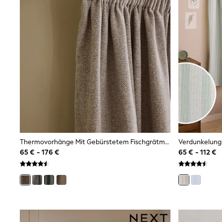
Waterproof
Shackets
Puddlesuits
Gilets
Fleeces
Teddy Borg
Puffers
Snowsuits
All Footwear
New In
Boots
Half Sizes
Slippers
Trainers
Wellies
Thermovorhänge Mit Gebürstetem Fischgrätmuster Und Faltenvorhängen, Verdunkelbar
Verdunkelungs
Wide Fit
65 € - 176 €
65 € - 112 €
Shoes
All Underwear
Nighties
Pyjamas
Robes
Socks & Tights
All Bags & Accessories