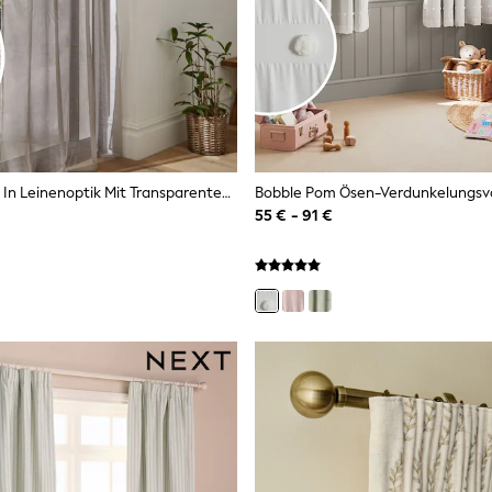
Voile-Vorhang In Leinenoptik Mit Transparentem Einsatz Und Stangendurchzug
Bobble Pom Ösen-Verdunkelungs
55 € - 91 €