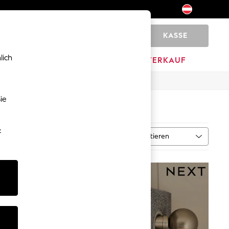
KASSE
0
lich
HOME
MARKEN
AUSVERKAUF
ie
-
Sortieren
al
MEHR