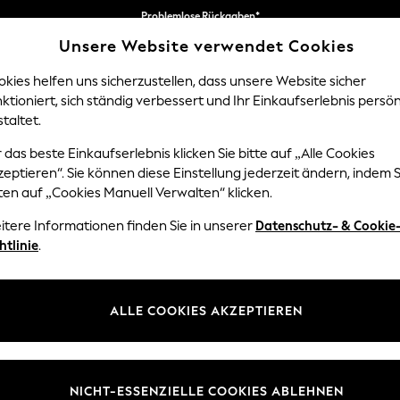
Wir akzeptieren
Unsere Website verwendet Cookies
Erhalten Sie 10 € Rabatt auf Ihre erste App-Bestellung*
kies helfen uns sicherzustellen, dass unsere Website sicher
ktioniert, sich ständig verbessert und Ihr Einkaufserlebnis persön
NGEN
BABY
DAMEN
HERREN
taltet.
ins
 das beste Einkaufserlebnis klicken Sie bitte auf „Alle Cookies
eptieren“. Sie können diese Einstellung jederzeit ändern, indem S
NIFARBENE & GEMUSTERTE VORHÄNGE
(1088)
ten auf „Cookies Manuell Verwalten“ klicken.
itere Informationen finden Sie in unserer
Datenschutz- & Cookie
r
Marke
Farbe
Materi
htlinie
.
ALLE COOKIES AKZEPTIEREN
NICHT-ESSENZIELLE COOKIES ABLEHNEN