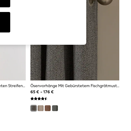
Gefütterte Vorhänge Mit Gebürsteten Streifen, Rüschenoberseite Und Umschlag
Ösenvorhänge Mit Gebürstetem Fischgrätmuster
65 € - 176 €