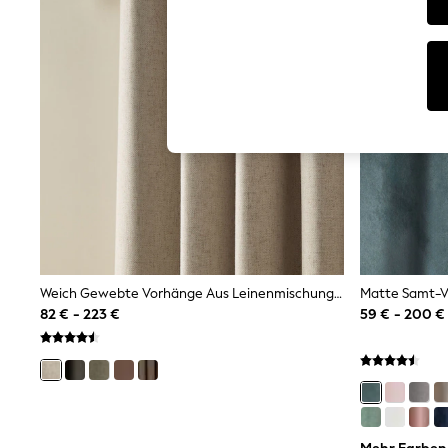
T-Shirts & Vests
Sunglasses
Men's Holiday Shop
All Swimwear
Accessories
Bags & Luggage
Footwear
Hats
Linen Collection
Loafers
Polo Shirts
Sandals & Flipflops
Shirts
Shorts
Sunglasses
T-Shirts
Weich Gewebte Vorhänge Aus Leinenmischung Mit Ösen
Matte Samt-V
Vests
82 € - 223 €
59 € - 200 €
Boys Holiday Shop
All Swimwear
Ponchos & Toweling sets
Sun Hats & Caps
Polo Shirts
Rash Vests
Sandals & Sliders