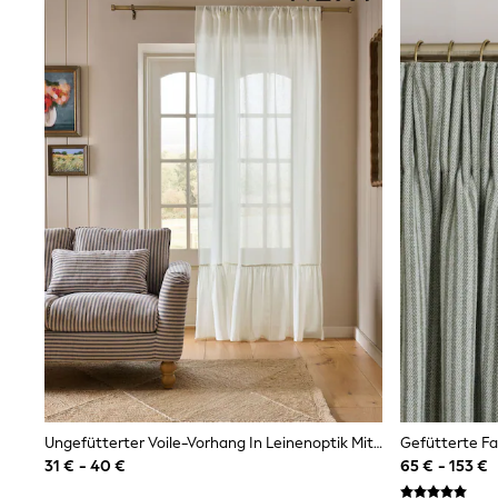
Bags
All Occasionwear
All Partywear
Wedding
Dresses
Shoes
Cardigans
Skirts
Shop all
Shop All
Disney
Marvel
Paw Patrol
Peppa Pig
Gaming
Harry Potter
Spider man
New In
Trainers
Hoodies & Sweatshirts
T-Shirts & Vests
Ungefütterter Voile-Vorhang In Leinenoptik Mit Stangendurchzug
Leggings
31 € - 40 €
65 € - 153 €
Swim
adidas