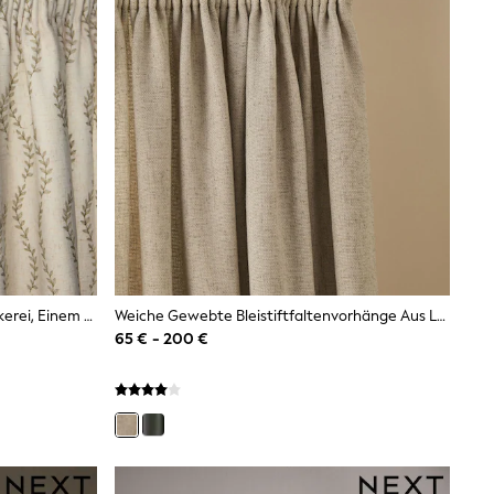
Gefütterte Vorhänge Mit Blattstickerei, Einem Hauch Von Leinen Und Falten
Weiche Gewebte Bleistiftfaltenvorhänge Aus Leinenmischung
65 € - 200 €