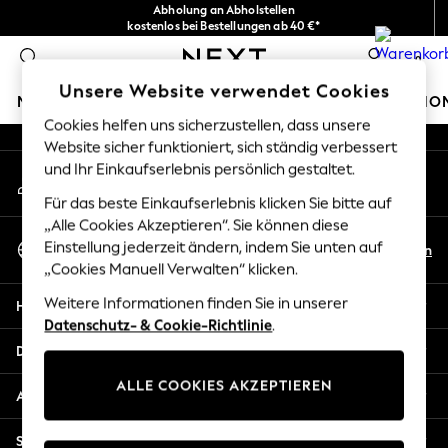
Abholung an Abholstellen
An error occurred on client
kostenlos bei Bestellungen ab 40 €*
Problemlose Rückgaben*
0
Unsere sozialen Netzwerke
Unsere Website verwendet Cookies
MÄDCHEN
JUNGEN
BABY
DAMEN
HERREN
HO
Cookies helfen uns sicherzustellen, dass unsere
Website sicher funktioniert, sich ständig verbessert
HOLIDAY SHOP
und Ihr Einkaufserlebnis persönlich gestaltet.
Mein Konto
Women's Holiday Shop
Melden Sie sich bei Ihrem Konto an
All Swimwear
Für das beste Einkaufserlebnis klicken Sie bitte auf
All Beachwear
„Alle Cookies Akzeptieren“. Sie können diese
Sprache Auswählen
Bags & Accessories
Einstellung jederzeit ändern, indem Sie unten auf
De
En
Deutsch
„Cookies Manuell Verwalten“ klicken.
Beach Dresses & Kaftans
Dresses
Weitere Informationen finden Sie in unserer
Hilfe
Flip Flops
Datenschutz- & Cookie-Richtlinie
.
Sliders
Datenschutz und Rechtliches
Jumpsuits & Playsuits
ALLE COOKIES AKZEPTIEREN
Linen Collection
Abteilungen
Sandals
Shorts
Sonstige Dienstleistungen