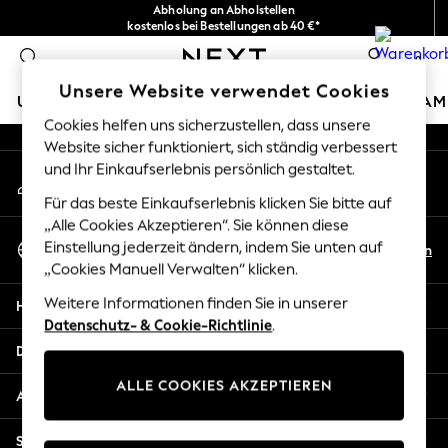
Abholung an Abholstellen
An error occurred on client
kostenlos bei Bestellungen ab 40 €*
Problemlose Rückgaben*
0
Unsere sozialen Netzwerke
Unsere Website verwendet Cookies
URLAUBS-SHOP
MÄDCHEN
JUNGEN
BABY
DAM
Cookies helfen uns sicherzustellen, dass unsere
Website sicher funktioniert, sich ständig verbessert
HOLIDAY SHOP
und Ihr Einkaufserlebnis persönlich gestaltet.
Mein Konto
Women's Holiday Shop
Melden Sie sich bei Ihrem Konto an
All Swimwear
Für das beste Einkaufserlebnis klicken Sie bitte auf
All Beachwear
„Alle Cookies Akzeptieren“. Sie können diese
Sprache Auswählen
Bags & Accessories
Einstellung jederzeit ändern, indem Sie unten auf
De
En
Deutsch
„Cookies Manuell Verwalten“ klicken.
Beach Dresses & Kaftans
Dresses
Weitere Informationen finden Sie in unserer
Hilfe
Flip Flops
Datenschutz- & Cookie-Richtlinie
.
Sliders
Datenschutz und Rechtliches
Jumpsuits & Playsuits
ALLE COOKIES AKZEPTIEREN
Linen Collection
Abteilungen
Sandals
Shorts
Sonstige Dienstleistungen