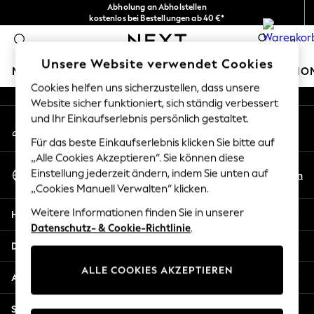
Abholung an Abholstellen
An error occurred on client
kostenlos bei Bestellungen ab 40 €*
Problemlose Rückgaben*
0
Unsere sozialen Netzwerke
Unsere Website verwendet Cookies
MÄDCHEN
JUNGEN
BABY
DAMEN
HERREN
HO
Cookies helfen uns sicherzustellen, dass unsere
Website sicher funktioniert, sich ständig verbessert
HOLIDAY SHOP
und Ihr Einkaufserlebnis persönlich gestaltet.
Mein Konto
Women's Holiday Shop
Melden Sie sich bei Ihrem Konto an
All Swimwear
Für das beste Einkaufserlebnis klicken Sie bitte auf
All Beachwear
„Alle Cookies Akzeptieren“. Sie können diese
Sprache Auswählen
Bags & Accessories
Einstellung jederzeit ändern, indem Sie unten auf
De
En
Deutsch
„Cookies Manuell Verwalten“ klicken.
Beach Dresses & Kaftans
Dresses
Weitere Informationen finden Sie in unserer
Hilfe
Flip Flops
Datenschutz- & Cookie-Richtlinie
.
Sliders
Datenschutz und Rechtliches
Jumpsuits & Playsuits
ALLE COOKIES AKZEPTIEREN
Linen Collection
Abteilungen
Sandals
Shorts
Sonstige Dienstleistungen