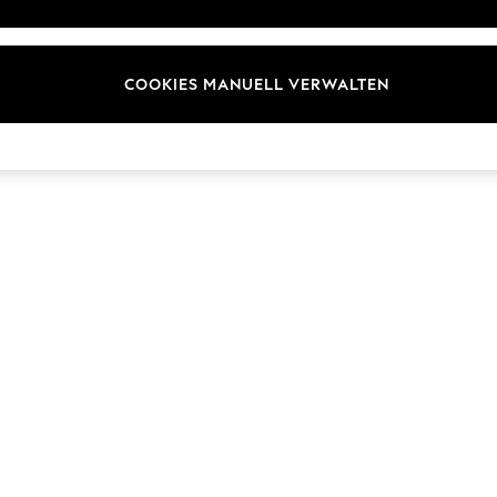
Marken
COOKIES MANUELL VERWALTEN
© 2026 Next Germany GmbH. Alle Rechte vorbehalten.