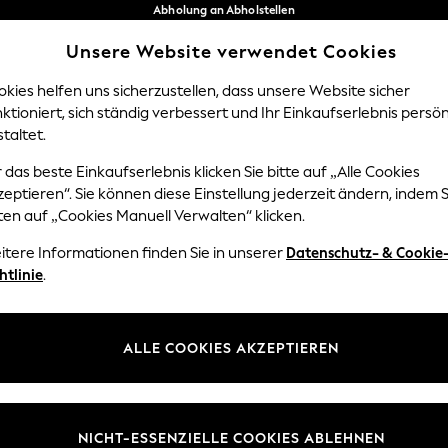
Abholung an Abholstellen
kostenlos bei Bestellungen ab 40 €*
Unsere Website verwendet Cookies
Problemlose Rückgaben*
Unsere sozialen Netzwerke
kies helfen uns sicherzustellen, dass unsere Website sicher
ktioniert, sich ständig verbessert und Ihr Einkaufserlebnis persön
Y
DAMEN
HERREN
HOM
taltet.
 das beste Einkaufserlebnis klicken Sie bitte auf „Alle Cookies
Sprache Auswählen
eptieren“. Sie können diese Einstellung jederzeit ändern, indem S
Deutsch
ten auf „Cookies Manuell Verwalten“ klicken.
z und Rechtliches
Abteilungen
itere Informationen finden Sie in unserer
Datenschutz- & Cookie
htlinie
.
 und Cookie-Richtlinie
Damen
edingungen
Herren
uell verwalten
Jungen
ALLE COOKIES AKZEPTIEREN
ür Kundenrezensionen und
Mädchen
en
Home
NICHT-ESSENZIELLE COOKIES ABLEHNEN
Baby