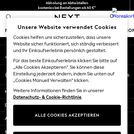
Abholung an Abholstellen
An error occurred on client
kostenlos bei Bestellungen ab 40 €*
Problemlose Rückgaben*
0
Unsere sozialen Netzwerke
Unsere Website verwendet Cookies
MÄDCHEN
JUNGEN
BABY
DAMEN
HERREN
HO
Cookies helfen uns sicherzustellen, dass unsere
Website sicher funktioniert, sich ständig verbessert
HOLIDAY SHOP
und Ihr Einkaufserlebnis persönlich gestaltet.
Mein Konto
Women's Holiday Shop
Melden Sie sich bei Ihrem Konto an
All Swimwear
Für das beste Einkaufserlebnis klicken Sie bitte auf
All Beachwear
„Alle Cookies Akzeptieren“. Sie können diese
Sprache Auswählen
Bags & Accessories
Einstellung jederzeit ändern, indem Sie unten auf
De
En
Deutsch
„Cookies Manuell Verwalten“ klicken.
Beach Dresses & Kaftans
Dresses
Weitere Informationen finden Sie in unserer
Hilfe
Flip Flops
Datenschutz- & Cookie-Richtlinie
.
Sliders
Datenschutz und Rechtliches
Jumpsuits & Playsuits
ALLE COOKIES AKZEPTIEREN
Linen Collection
Abteilungen
Sandals
Shorts
Sonstige Dienstleistungen