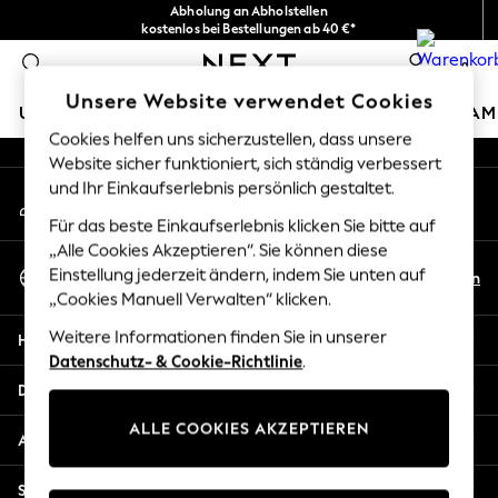
Abholung an Abholstellen
An error occurred on client
kostenlos bei Bestellungen ab 40 €*
Problemlose Rückgaben*
0
Unsere sozialen Netzwerke
Unsere Website verwendet Cookies
URLAUBS-SHOP
MÄDCHEN
JUNGEN
BABY
DAM
Cookies helfen uns sicherzustellen, dass unsere
Website sicher funktioniert, sich ständig verbessert
HOLIDAY SHOP
und Ihr Einkaufserlebnis persönlich gestaltet.
Mein Konto
Women's Holiday Shop
Melden Sie sich bei Ihrem Konto an
All Swimwear
Für das beste Einkaufserlebnis klicken Sie bitte auf
All Beachwear
„Alle Cookies Akzeptieren“. Sie können diese
Sprache Auswählen
Bags & Accessories
Einstellung jederzeit ändern, indem Sie unten auf
De
En
Deutsch
„Cookies Manuell Verwalten“ klicken.
Beach Dresses & Kaftans
Dresses
Weitere Informationen finden Sie in unserer
Hilfe
Flip Flops
Datenschutz- & Cookie-Richtlinie
.
Sliders
Datenschutz und Rechtliches
Jumpsuits & Playsuits
ALLE COOKIES AKZEPTIEREN
Linen Collection
Abteilungen
Sandals
Shorts
Sonstige Dienstleistungen