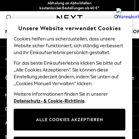
Abholung an Abholstellen
An error occurred on client
kostenlos bei Bestellungen ab 40 €*
Problemlose Rückgaben*
0
Unsere sozialen Netzwerke
Unsere Website verwendet Cookies
MÄDCHEN
JUNGEN
BABY
DAMEN
HERREN
HO
Cookies helfen uns sicherzustellen, dass unsere
Website sicher funktioniert, sich ständig verbessert
HOLIDAY SHOP
und Ihr Einkaufserlebnis persönlich gestaltet.
Mein Konto
Women's Holiday Shop
Melden Sie sich bei Ihrem Konto an
All Swimwear
Für das beste Einkaufserlebnis klicken Sie bitte auf
All Beachwear
„Alle Cookies Akzeptieren“. Sie können diese
Sprache Auswählen
Bags & Accessories
Einstellung jederzeit ändern, indem Sie unten auf
De
En
Deutsch
„Cookies Manuell Verwalten“ klicken.
Beach Dresses & Kaftans
Dresses
Weitere Informationen finden Sie in unserer
Hilfe
Flip Flops
Datenschutz- & Cookie-Richtlinie
.
Sliders
Datenschutz und Rechtliches
Jumpsuits & Playsuits
ALLE COOKIES AKZEPTIEREN
Linen Collection
Abteilungen
Sandals
Shorts
Sonstige Dienstleistungen