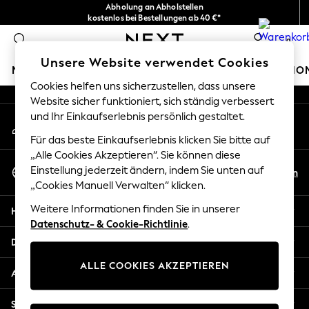
Abholung an Abholstellen
An error occurred on client
kostenlos bei Bestellungen ab 40 €*
Problemlose Rückgaben*
0
Unsere sozialen Netzwerke
Unsere Website verwendet Cookies
MÄDCHEN
JUNGEN
BABY
DAMEN
HERREN
HO
Cookies helfen uns sicherzustellen, dass unsere
Website sicher funktioniert, sich ständig verbessert
HOLIDAY SHOP
und Ihr Einkaufserlebnis persönlich gestaltet.
Mein Konto
Women's Holiday Shop
Melden Sie sich bei Ihrem Konto an
All Swimwear
Für das beste Einkaufserlebnis klicken Sie bitte auf
All Beachwear
„Alle Cookies Akzeptieren“. Sie können diese
Sprache Auswählen
Bags & Accessories
Einstellung jederzeit ändern, indem Sie unten auf
De
En
Deutsch
„Cookies Manuell Verwalten“ klicken.
Beach Dresses & Kaftans
Dresses
Weitere Informationen finden Sie in unserer
Hilfe
Flip Flops
Datenschutz- & Cookie-Richtlinie
.
Sliders
Datenschutz und Rechtliches
Jumpsuits & Playsuits
ALLE COOKIES AKZEPTIEREN
Linen Collection
Abteilungen
Sandals
Shorts
Sonstige Dienstleistungen