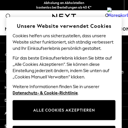
Abholung an Abholstellen
An error occurred on client
kostenlos bei Bestellungen ab 40 €*
Problemlose Rückgaben*
0
Unsere sozialen Netzwerke
Unsere Website verwendet Cookies
MÄDCHEN
JUNGEN
BABY
DAMEN
HERREN
HO
Cookies helfen uns sicherzustellen, dass unsere
Website sicher funktioniert, sich ständig verbessert
HOLIDAY SHOP
und Ihr Einkaufserlebnis persönlich gestaltet.
Mein Konto
Women's Holiday Shop
Melden Sie sich bei Ihrem Konto an
All Swimwear
Für das beste Einkaufserlebnis klicken Sie bitte auf
All Beachwear
„Alle Cookies Akzeptieren“. Sie können diese
Sprache Auswählen
Bags & Accessories
Einstellung jederzeit ändern, indem Sie unten auf
De
En
Deutsch
„Cookies Manuell Verwalten“ klicken.
Beach Dresses & Kaftans
Dresses
Weitere Informationen finden Sie in unserer
Hilfe
Flip Flops
Datenschutz- & Cookie-Richtlinie
.
Sliders
Datenschutz und Rechtliches
Jumpsuits & Playsuits
ALLE COOKIES AKZEPTIEREN
Linen Collection
Abteilungen
Sandals
Shorts
Sonstige Dienstleistungen