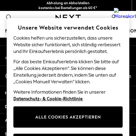
Abholung an Abholstellen
An error occurred on client
kostenlos bei Bestellungen ab 40 €*
Problemlose Rückgaben*
0
Unsere sozialen Netzwerke
Unsere Website verwendet Cookies
MÄDCHEN
JUNGEN
BABY
DAMEN
HERREN
HO
Cookies helfen uns sicherzustellen, dass unsere
Website sicher funktioniert, sich ständig verbessert
HOLIDAY SHOP
und Ihr Einkaufserlebnis persönlich gestaltet.
Mein Konto
Women's Holiday Shop
Melden Sie sich bei Ihrem Konto an
All Swimwear
Für das beste Einkaufserlebnis klicken Sie bitte auf
All Beachwear
„Alle Cookies Akzeptieren“. Sie können diese
Sprache Auswählen
Bags & Accessories
Einstellung jederzeit ändern, indem Sie unten auf
De
En
Deutsch
„Cookies Manuell Verwalten“ klicken.
Beach Dresses & Kaftans
Dresses
Weitere Informationen finden Sie in unserer
Hilfe
Flip Flops
Datenschutz- & Cookie-Richtlinie
.
Sliders
Datenschutz und Rechtliches
Jumpsuits & Playsuits
ALLE COOKIES AKZEPTIEREN
Linen Collection
Abteilungen
Sandals
Shorts
Sonstige Dienstleistungen