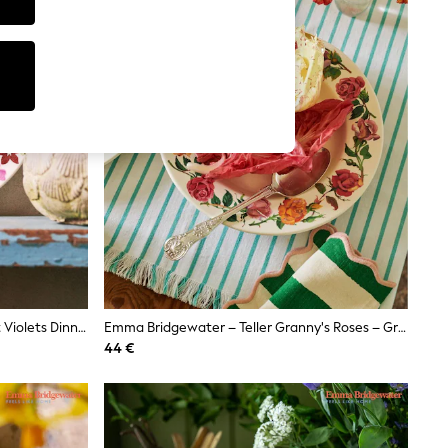
Emma Bridgewater Medium Sweet Violets Dinner Plate, 8.5 Inch
Emma Bridgewater – Teller Granny's Roses – Großer Teller, 10,5 Zoll
44 €