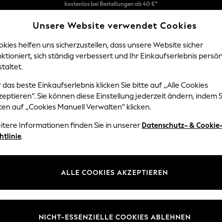
Problemlose Rückgaben*
Unsere Website verwendet Cookies
Wir akzeptieren
kies helfen uns sicherzustellen, dass unsere Website sicher
ktioniert, sich ständig verbessert und Ihr Einkaufserlebnis persön
Y
DAMEN
HERREN
HOM
taltet.
 das beste Einkaufserlebnis klicken Sie bitte auf „Alle Cookies
eptieren“. Sie können diese Einstellung jederzeit ändern, indem S
INNERWARE EMMA BRIDGEWATER CREAM FLOR
ten auf „Cookies Manuell Verwalten“ klicken.
itere Informationen finden Sie in unserer
Datenschutz- & Cookie
Muster
Preis
htlinie
.
ALLE COOKIES AKZEPTIEREN
NICHT-ESSENZIELLE COOKIES ABLEHNEN