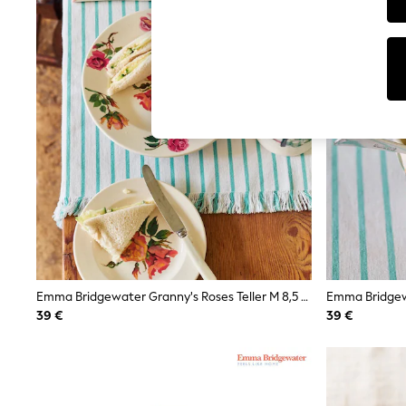
T-Shirts & Vests
Sunglasses
Men's Holiday Shop
All Swimwear
Accessories
Bags & Luggage
Footwear
Hats
Linen Collection
Loafers
Polo Shirts
Sandals & Flipflops
Shirts
Shorts
Sunglasses
T-Shirts
Vests
Boys Holiday Shop
Emma Bridgewater Granny's Roses Teller M 8,5 Zoll
All Swimwear
39 €
39 €
Ponchos & Toweling sets
Sun Hats & Caps
Polo Shirts
Rash Vests
Sandals & Sliders