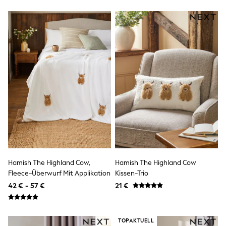
adidas
All Girls Brands
Lipsy Girl
Boden
Joules
Little Bird by Jools Oliver
Baker by Ted Baker
Occasionwear
Schoolwear
Partywear
Flower Girl
Bridesmaid
Shop All
A-Z Brands
JoJo Maman Bébé
BOYS
New In
Hamish The Highland Cow,
Hamish The Highland Cow
New in from Next
Fleece-Überwurf Mit Applikation
Kissen-Trio
50 - 92cm
42 € - 57 €
21 €
98 - 110cm
116 - 134cm
140 - 174cm
New In
TOPAKTUELL
Trending: Top & Short Sets