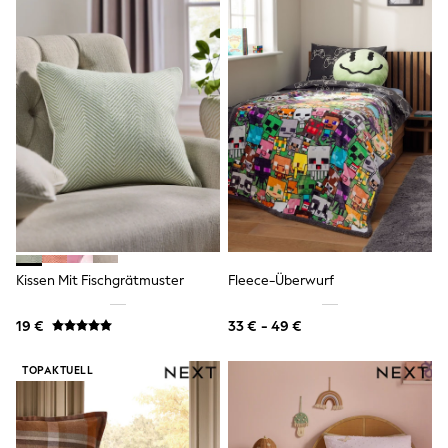
Trending: Clogs
Toy Story
Pokemon
Spiderman
THE SET
All Clothing
T-Shirts
Shorts
Shirts
Kurtas
Sets & Outfits
Trousers & Chinos
Sweatshirts & Hoodies
Knitwear & Sweaters
Kissen Mit Fischgrätmuster
Fleece-Überwurf
Tops
Coats & Jackets
Jeans
19 €
33 € - 49 €
Joggers
Nightwear & Pyjamas
TOPAKTUELL
Swimwear
Suits & Waistcoats
Dungarees
Multipacks