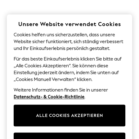
Coats & Jackets
Sweatshirts & Hoodies
Knitwear
Trousers & Leggings
Unsere Website verwendet Cookies
Sets & Outfits
Tops
Cookies helfen uns sicherzustellen, dass unsere
Nightwear & Pyjamas
Website sicher funktioniert, sich ständig verbessert
Jumpsuits & Playsuits
und Ihr Einkaufserlebnis persönlich gestaltet.
Jeans
Shirts & Blouses
Für das beste Einkaufserlebnis klicken Sie bitte auf
Swimwear
„Alle Cookies Akzeptieren“. Sie können diese
Sportswear
Dungarees
Einstellung jederzeit ändern, indem Sie unten auf
Multipacks
„Cookies Manuell Verwalten“ klicken.
All Holiday Shop
Tops
Weitere Informationen finden Sie in unserer
Dresses
Datenschutz- & Cookie-Richtlinie
.
Shorts
Skirts
Sandals & Sliders
ALLE COOKIES AKZEPTIEREN
Rash Vests
Sun Safe Swimwear
Sun Hats & Caps
Denim Jackets