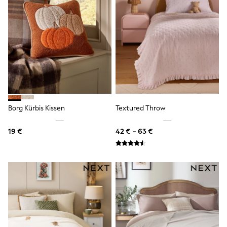
All Holiday Shop
Tops & T-Shirts
Sandals & Sliders
Rash Vests
Sun Safe Swimwear
Sun Hats & Caps
Denim Jackets
Raincoats
Waterproof
Shackets
Gilets
Borg Kürbis Kissen
Textured Throw
Fleeces
Teddy Borg
Puffers
19 €
42 € - 63 €
Snowsuits
All Footwear
New In
Boots
Half Sizes
Slippers
Trainers
Wellies
Wide Fit
Shoes