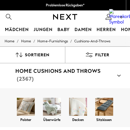
Problemlose Rückgaben*
Wir akzeptieren
0
MÄDCHEN
JUNGEN
BABY
DAMEN
HERREN
HO
/
/
/
Home
Home
Home-Furnishings
Cushions-And-Throws
GIRLS
New In
New in from Next
SORTIEREN
FILTER
New In
Trending: Top & Short Sets
HOME CUSHIONS AND THROWS
Trending: Clogs
Toy Story
(2367)
THE SET
50 - 92cm
98 - 110cm
Nach Kategorie shoppen
116 - 134cm
Kissen
Throws
Decken
Sitzkissen
Sitzsäcke
140 - 174cm
All Clothing
T-Shirts
Polster
Überwürfe
Decken
Sitzkissen
Dresses
Shorts & Skirts