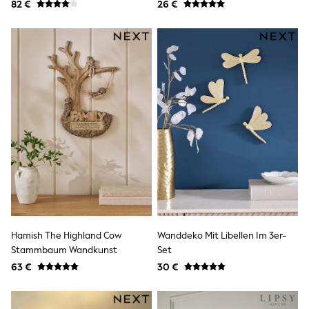
82 €
26 €
Knitwear
Trousers & Leggings
Sets & Outfits
Tops
Nightwear & Pyjamas
Jumpsuits & Playsuits
Jeans
Shirts & Blouses
Swimwear
Sportswear
Dungarees
Multipacks
All Holiday Shop
Tops
Dresses
Shorts
Skirts
Sandals & Sliders
Hamish The Highland Cow
Wanddeko Mit Libellen Im 3er-
Rash Vests
Stammbaum Wandkunst
Set
Sun Safe Swimwear
63 €
30 €
Sun Hats & Caps
Denim Jackets
Raincoats
Waterproof