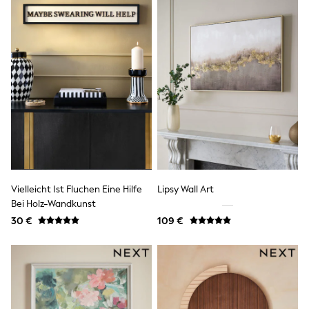
Shackets
Puddlesuits
Gilets
Fleeces
Teddy Borg
Puffers
Snowsuits
All Footwear
New In
Boots
Half Sizes
Slippers
Trainers
Wellies
Vielleicht Ist Fluchen Eine Hilfe
Lipsy Wall Art
Wide Fit
Bei Holz-Wandkunst
Shoes
30 €
109 €
All Underwear
Nighties
Pyjamas
Robes
Socks & Tights
All Bags & Accessories
Bags