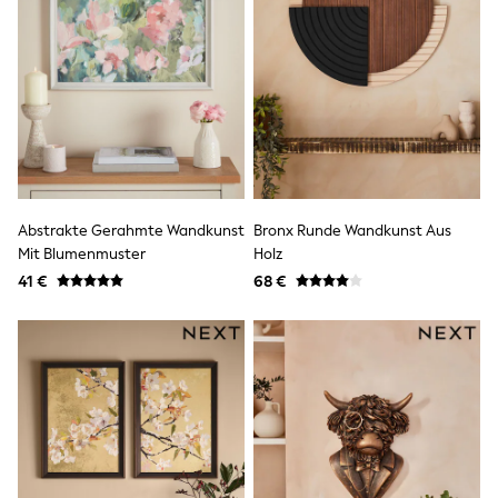
All Occasionwear
All Partywear
Wedding
Dresses
Shoes
Cardigans
Skirts
Shop all
Shop All
Disney
Marvel
Abstrakte Gerahmte Wandkunst
Bronx Runde Wandkunst Aus
Paw Patrol
Mit Blumenmuster
Holz
Peppa Pig
41 €
68 €
Gaming
Harry Potter
Spider man
New In
Trainers
Hoodies & Sweatshirts
T-Shirts & Vests
Leggings
Swim
adidas
All Girls Brands