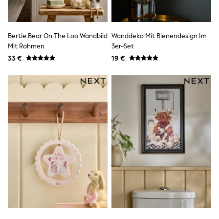
Toy Story
Pokemon
Spiderman
THE SET
Bertie Bear On The Loo Wandbild
Wanddeko Mit Bienendesign Im
All Clothing
Mit Rahmen
3er-Set
T-Shirts
Shorts
33 €
19 €
Shirts
Kurtas
Sets & Outfits
Trousers & Chinos
Sweatshirts & Hoodies
Knitwear & Sweaters
Tops
Coats & Jackets
Jeans
Joggers
Nightwear & Pyjamas
Swimwear
Suits & Waistcoats
Dungarees
Multipacks
All Holiday Shop
Tops & T-Shirts