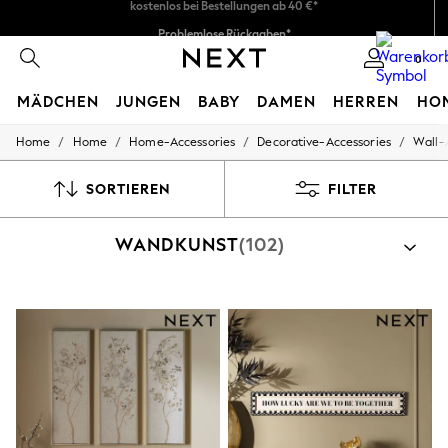
Problemlose Rückgaben*
Wir akzeptieren
0
MÄDCHEN
JUNGEN
BABY
DAMEN
HERREN
HO
/
/
/
/
Home
Home
Home-Accessories
Decorative-Accessories
Wall-
HOLIDAY SHOP
Women's Holiday Shop
All Swimwear
SORTIEREN
FILTER
All Beachwear
Bags & Accessories
WANDKUNST
(102)
Beach Dresses & Kaftans
Dresses
Flip Flops
Sliders
Jumpsuits & Playsuits
Linen Collection
Sandals
Shorts
Trousers
Sun Hats & Caps
T-Shirts & Vests