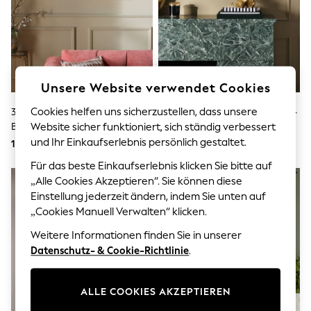
Sunglasses
Men's Holiday Shop
All Swimwear
Accessories
Bags & Luggage
Footwear
Hats
Unsere Website verwendet Cookies
Linen Collection
Loafers
Cookies helfen uns sicherzustellen, dass unsere
3er-Set Hübsche Wandkunst Mit
Wie Viel Glück Wir Doch Haben –
Polo Shirts
Blumenmotiv
Wandkunst Aus Holz
Website sicher funktioniert, sich ständig verbessert
Sandals & Flipflops
und Ihr Einkaufserlebnis persönlich gestaltet.
106 €
24 €
Shirts
Shorts
Für das beste Einkaufserlebnis klicken Sie bitte auf
Sunglasses
„Alle Cookies Akzeptieren“. Sie können diese
T-Shirts
Einstellung jederzeit ändern, indem Sie unten auf
Vests
„Cookies Manuell Verwalten“ klicken.
Boys Holiday Shop
All Swimwear
Weitere Informationen finden Sie in unserer
Ponchos & Toweling sets
Datenschutz- & Cookie-Richtlinie
.
Sun Hats & Caps
Polo Shirts
Rash Vests
ALLE COOKIES AKZEPTIEREN
Sandals & Sliders
Shirts