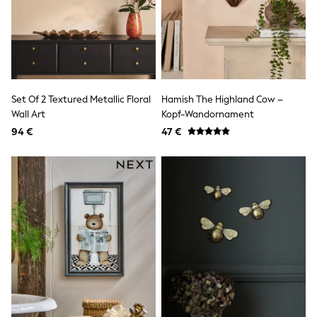
Lipsy Girl
Boden
Joules
Little Bird by Jools Oliver
Baker by Ted Baker
Occasionwear
Schoolwear
Set Of 2 Textured Metallic Floral
Hamish The Highland Cow –
Partywear
Wall Art
Kopf-Wandornament
Flower Girl
Bridesmaid
94 €
47 €
Shop All
A-Z Brands
JoJo Maman Bébé
BOYS
New In
New in from Next
50 - 92cm
98 - 110cm
116 - 134cm
140 - 174cm
New In
Trending: Top & Short Sets
Trending: Clogs