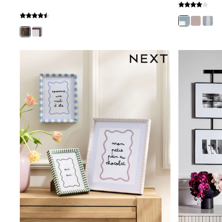
Shirts
Shorts
Sunglasses
Sunsafe Swimwear
Swimshorts
Tops & T-Shirts
Girls Holiday Shop
All Swimwear
Beach Dresses & Kaftans
Dresses
Sun Hats & Caps
Jumpsuits & Playsuits
Rash Vests
Sandals & Sliders
Shorts
Skirts
Sunglasses
Sunsafe Swimwear
Tops & T-Shirts
Baby Holiday Shop
Baby Travel Accessories
All Accessories
Beach Bags
Beach Towels