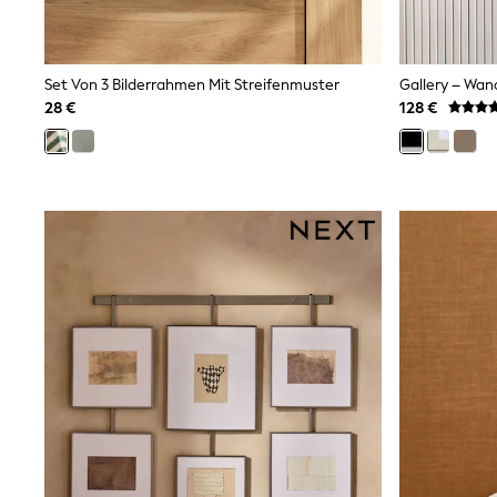
Birkenstock
Crocs
Havaianas
Pour Moi
Set Von 3 Bilderrahmen Mit Streifenmuster
Gallery – Wan
Rayban
28 €
128 €
Skechers
GIRLS
New In
New in from Next
New In
Trending: Top & Short Sets
Trending: Clogs
Toy Story
THE SET
50 - 92cm
98 - 110cm
116 - 134cm
140 - 174cm
All Clothing
T-Shirts
Dresses
Shorts & Skirts
Coats & Jackets