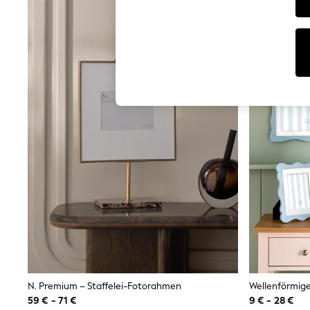
T-Shirts & Vests
Sunglasses
Men's Holiday Shop
All Swimwear
Accessories
Bags & Luggage
Footwear
Hats
Linen Collection
Loafers
Polo Shirts
Sandals & Flipflops
Shirts
Shorts
Sunglasses
T-Shirts
Vests
Boys Holiday Shop
All Swimwear
Ponchos & Toweling sets
Sun Hats & Caps
Polo Shirts
N. Premium – Staffelei-Fotorahmen
Wellenförmige
Rash Vests
59 € - 71 €
9 € - 28 €
Sandals & Sliders