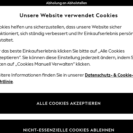
Problemlose Rückgaben*
Unsere Website verwendet Cookies
Wir akzeptieren
kies helfen uns sicherzustellen, dass unsere Website sicher
ktioniert, sich ständig verbessert und Ihr Einkaufserlebnis persön
Y
DAMEN
HERREN
HOM
taltet.
hoto-Frames
 das beste Einkaufserlebnis klicken Sie bitte auf „Alle Cookies
eptieren“. Sie können diese Einstellung jederzeit ändern, indem S
BILDERRAHMEN
(92)
ten auf „Cookies Manuell Verwalten“ klicken.
itere Informationen finden Sie in unserer
Datenschutz- & Cookie
rinnerungen! Stellen Sie Bilder Ihrer Lieben oder von schönen Momen
htlinie
.
ne Ecke oder an eine Wand. Nachdem Sie einen Platz zum Aufhängen au
e Gummipuffer zum Aufhängen an. Ob als Collage oder Einzelbild, rechtec
Einzelne Rahmen
Rahmensets
Mehrere Bilderrahmen
n. Anhand einer Bilderrahmen-Collage können Sie beispielsweise die 
ALLE COOKIES AKZEPTIEREN
em Holz oder schickem
Metall
eignen sich hervorragend als Geschenk ode
stagsfeiern in einem unserer zarten Spitzenrahmen oder Metallrahmen
Farbe
Typ
Muster
insims oder eine besondere Wand auf. Vielleicht ergänzen Sie sie für
g unserer Bilderrahmen am nächsten Tag, wenn Sie ausgewählte Artikel 
NICHT-ESSENZIELLE COOKIES ABLEHNEN