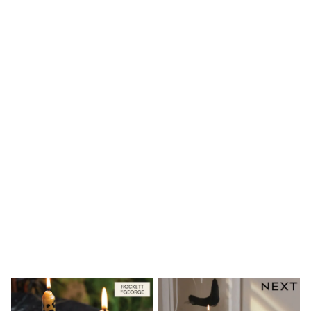
Birkenstock
Crocs
Havaianas
Pour Moi
Rayban
Skechers
GIRLS
New In
New in from Next
New In
Trending: Top & Short Sets
Trending: Clogs
Toy Story
THE SET
50 - 92cm
98 - 110cm
116 - 134cm
140 - 174cm
All Clothing
T-Shirts
Dresses
Shorts & Skirts
Coats & Jackets
Sweatshirts & Hoodies