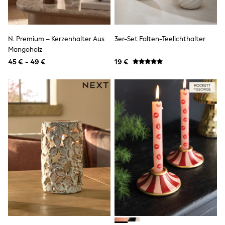
Lipsy Girl
Boden
Joules
Little Bird by Jools Oliver
N. Premium – Kerzenhalter Aus
3er-Set Falten-Teelichthalter
Baker by Ted Baker
Mangoholz
Occasionwear
45 € - 49 €
19 €
Schoolwear
Partywear
Flower Girl
Bridesmaid
Shop All
A-Z Brands
JoJo Maman Bébé
BOYS
New In
New in from Next
50 - 92cm
98 - 110cm
116 - 134cm
140 - 174cm
New In
Trending: Top & Short Sets
Trending: Clogs