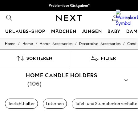
Problemlose Rückgaben*
Wir akzeptieren
0
URLAUBS-SHOP
MÄDCHEN
JUNGEN
BABY
DAM
/
/
/
/
Home
Home
Home-Accessories
Decorative-Accessories
Candl
HOLIDAY SHOP
Women's Holiday Shop
All Swimwear
SORTIEREN
FILTER
All Beachwear
Bags & Accessories
HOME CANDLE HOLDERS
Beach Dresses & Kaftans
Dresses
(106)
Flip Flops
Sliders
Jumpsuits & Playsuits
Teelichthalter
Laternen
Tafel- und Stumpfenkerzenhalte
Linen Collection
Sandals
Shorts
Trousers
Sun Hats & Caps
T-Shirts & Vests