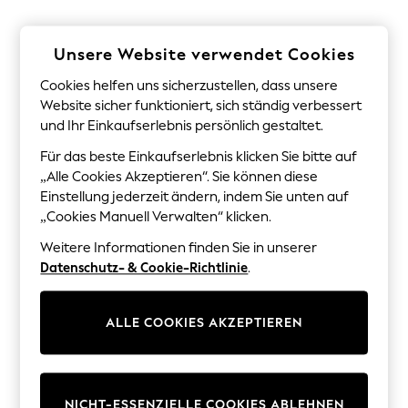
Sunglasses
Men's Holiday Shop
All Swimwear
Unsere Website verwendet Cookies
Accessories
Bags & Luggage
Cookies helfen uns sicherzustellen, dass unsere
Footwear
Website sicher funktioniert, sich ständig verbessert
Hats
Linen Collection
und Ihr Einkaufserlebnis persönlich gestaltet.
Loafers
Für das beste Einkaufserlebnis klicken Sie bitte auf
Polo Shirts
„Alle Cookies Akzeptieren“. Sie können diese
Sandals & Flipflops
Shirts
Einstellung jederzeit ändern, indem Sie unten auf
Shorts
„Cookies Manuell Verwalten“ klicken.
Sunglasses
T-Shirts
Weitere Informationen finden Sie in unserer
Vests
Datenschutz- & Cookie-Richtlinie
.
Boys Holiday Shop
All Swimwear
Ponchos & Toweling sets
ALLE COOKIES AKZEPTIEREN
Sun Hats & Caps
Polo Shirts
Rash Vests
Sandals & Sliders
Shirts
NICHT-ESSENZIELLE COOKIES ABLEHNEN