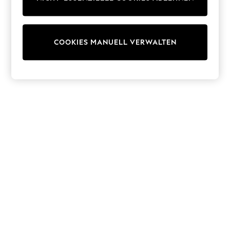
Shorts
Sunglasses
Sunsafe Swimwear
Swimshorts
COOKIES MANUELL VERWALTEN
Tops & T-Shirts
Girls Holiday Shop
All Swimwear
Beach Dresses & Kaftans
Dresses
Sun Hats & Caps
Jumpsuits & Playsuits
Rash Vests
Sandals & Sliders
Shorts
Skirts
Sunglasses
Sunsafe Swimwear
Tops & T-Shirts
Baby Holiday Shop
Baby Travel Accessories
All Accessories
Beach Bags
Beach Towels