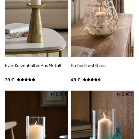
Shackets
Puddlesuits
Gilets
Fleeces
Teddy Borg
Puffers
Snowsuits
All Footwear
New In
Boots
Half Sizes
Evie-Kerzenhalter Aus Metall
Etched Leaf Glass
Slippers
Trainers
29 €
49 €
Wellies
Wide Fit
Shoes
All Underwear
Nighties
Pyjamas
Robes
Socks & Tights
All Bags & Accessories
Bags