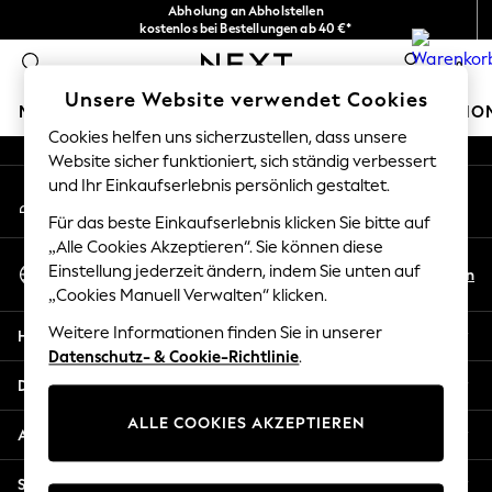
Abholung an Abholstellen
An error occurred on client
kostenlos bei Bestellungen ab 40 €*
Problemlose Rückgaben*
0
Unsere sozialen Netzwerke
Unsere Website verwendet Cookies
MÄDCHEN
JUNGEN
BABY
DAMEN
HERREN
HO
Cookies helfen uns sicherzustellen, dass unsere
Website sicher funktioniert, sich ständig verbessert
HOLIDAY SHOP
und Ihr Einkaufserlebnis persönlich gestaltet.
Mein Konto
Women's Holiday Shop
Melden Sie sich bei Ihrem Konto an
All Swimwear
Für das beste Einkaufserlebnis klicken Sie bitte auf
All Beachwear
„Alle Cookies Akzeptieren“. Sie können diese
Sprache Auswählen
Bags & Accessories
Einstellung jederzeit ändern, indem Sie unten auf
De
En
Deutsch
„Cookies Manuell Verwalten“ klicken.
Beach Dresses & Kaftans
Dresses
Weitere Informationen finden Sie in unserer
Hilfe
Flip Flops
Datenschutz- & Cookie-Richtlinie
.
Sliders
Datenschutz und Rechtliches
Jumpsuits & Playsuits
ALLE COOKIES AKZEPTIEREN
Linen Collection
Abteilungen
Sandals
Shorts
Sonstige Dienstleistungen