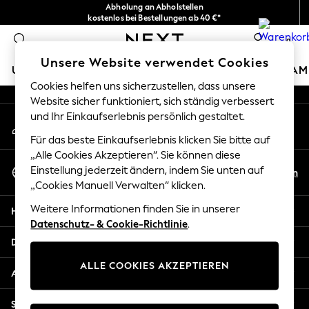
Abholung an Abholstellen
An error occurred on client
kostenlos bei Bestellungen ab 40 €*
Problemlose Rückgaben*
0
Unsere sozialen Netzwerke
Unsere Website verwendet Cookies
URLAUBS-SHOP
MÄDCHEN
JUNGEN
BABY
DAM
Cookies helfen uns sicherzustellen, dass unsere
Website sicher funktioniert, sich ständig verbessert
HOLIDAY SHOP
und Ihr Einkaufserlebnis persönlich gestaltet.
Mein Konto
Women's Holiday Shop
Melden Sie sich bei Ihrem Konto an
All Swimwear
Für das beste Einkaufserlebnis klicken Sie bitte auf
All Beachwear
„Alle Cookies Akzeptieren“. Sie können diese
Sprache Auswählen
Bags & Accessories
Einstellung jederzeit ändern, indem Sie unten auf
De
En
Deutsch
„Cookies Manuell Verwalten“ klicken.
Beach Dresses & Kaftans
Dresses
Weitere Informationen finden Sie in unserer
Hilfe
Flip Flops
Datenschutz- & Cookie-Richtlinie
.
Sliders
Datenschutz und Rechtliches
Jumpsuits & Playsuits
ALLE COOKIES AKZEPTIEREN
Linen Collection
Abteilungen
Sandals
Shorts
Sonstige Dienstleistungen