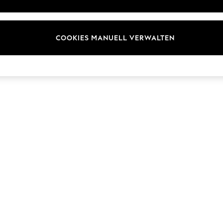
Marken
COOKIES MANUELL VERWALTEN
© 2026 Next Germany GmbH. Alle Rechte vorbehalten.