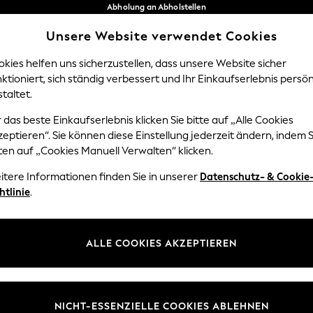
Abholung an Abholstellen
kostenlos bei Bestellungen ab 40 €*
Unsere Website verwendet Cookies
Problemlose Rückgaben*
Unsere sozialen Netzwerke
kies helfen uns sicherzustellen, dass unsere Website sicher
ktioniert, sich ständig verbessert und Ihr Einkaufserlebnis persön
NGEN
BABY
DAMEN
HERREN
taltet.
 das beste Einkaufserlebnis klicken Sie bitte auf „Alle Cookies
Sprache Auswählen
eptieren“. Sie können diese Einstellung jederzeit ändern, indem S
Deutsch
ten auf „Cookies Manuell Verwalten“ klicken.
z und Rechtliches
Abteilungen
itere Informationen finden Sie in unserer
Datenschutz- & Cookie
htlinie
.
 und Cookie-Richtlinie
Damen
edingungen
Herren
uell verwalten
Jungen
ALLE COOKIES AKZEPTIEREN
ür Kundenrezensionen und
Mädchen
en
Home
NICHT-ESSENZIELLE COOKIES ABLEHNEN
Baby