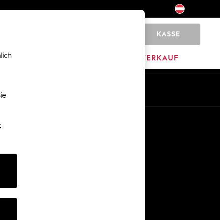
KASSE
0
lich
HOME
MARKEN
AUSVERKAUF
De
En
ie
Sonstige Dienstleistungen
-
Medien & Presse
Das Unternehmen
Karriere bei NEXT