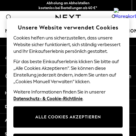
Abholung an Abholstellen
An error occurred on client
kostenlos bei Bestellungen ab 40 €*
Problemlose Rückgaben*
0
Unsere sozialen Netzwerke
Unsere Website verwendet Cookies
MÄDCHEN
JUNGEN
BABY
DAMEN
HERREN
HO
Cookies helfen uns sicherzustellen, dass unsere
Website sicher funktioniert, sich ständig verbessert
HOLIDAY SHOP
und Ihr Einkaufserlebnis persönlich gestaltet.
Mein Konto
Women's Holiday Shop
Melden Sie sich bei Ihrem Konto an
All Swimwear
Für das beste Einkaufserlebnis klicken Sie bitte auf
All Beachwear
„Alle Cookies Akzeptieren“. Sie können diese
Sprache Auswählen
Bags & Accessories
Einstellung jederzeit ändern, indem Sie unten auf
De
En
Deutsch
„Cookies Manuell Verwalten“ klicken.
Beach Dresses & Kaftans
Dresses
Weitere Informationen finden Sie in unserer
Hilfe
Flip Flops
Datenschutz- & Cookie-Richtlinie
.
Sliders
Datenschutz und Rechtliches
Jumpsuits & Playsuits
ALLE COOKIES AKZEPTIEREN
Linen Collection
Abteilungen
Sandals
Shorts
Sonstige Dienstleistungen