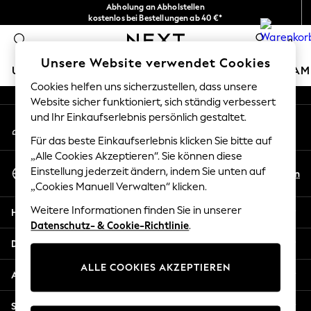
Abholung an Abholstellen
An error occurred on client
kostenlos bei Bestellungen ab 40 €*
Problemlose Rückgaben*
0
Unsere sozialen Netzwerke
Unsere Website verwendet Cookies
URLAUBS-SHOP
MÄDCHEN
JUNGEN
BABY
DAM
Cookies helfen uns sicherzustellen, dass unsere
Website sicher funktioniert, sich ständig verbessert
HOLIDAY SHOP
und Ihr Einkaufserlebnis persönlich gestaltet.
Mein Konto
Women's Holiday Shop
Melden Sie sich bei Ihrem Konto an
All Swimwear
Für das beste Einkaufserlebnis klicken Sie bitte auf
All Beachwear
„Alle Cookies Akzeptieren“. Sie können diese
Sprache Auswählen
Bags & Accessories
Einstellung jederzeit ändern, indem Sie unten auf
De
En
Deutsch
„Cookies Manuell Verwalten“ klicken.
Beach Dresses & Kaftans
Dresses
Weitere Informationen finden Sie in unserer
Hilfe
Flip Flops
Datenschutz- & Cookie-Richtlinie
.
Sliders
Datenschutz und Rechtliches
Jumpsuits & Playsuits
ALLE COOKIES AKZEPTIEREN
Linen Collection
Abteilungen
Sandals
Shorts
Sonstige Dienstleistungen