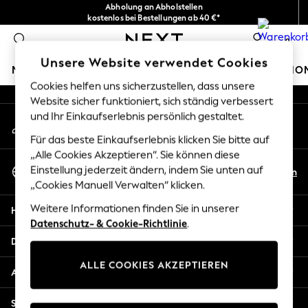
Abholung an Abholstellen
An error occurred on client
kostenlos bei Bestellungen ab 40 €*
Problemlose Rückgaben*
0
Unsere sozialen Netzwerke
Unsere Website verwendet Cookies
MÄDCHEN
JUNGEN
BABY
DAMEN
HERREN
HO
Cookies helfen uns sicherzustellen, dass unsere
Website sicher funktioniert, sich ständig verbessert
HOLIDAY SHOP
und Ihr Einkaufserlebnis persönlich gestaltet.
Mein Konto
Women's Holiday Shop
Melden Sie sich bei Ihrem Konto an
All Swimwear
Für das beste Einkaufserlebnis klicken Sie bitte auf
All Beachwear
„Alle Cookies Akzeptieren“. Sie können diese
Sprache Auswählen
Bags & Accessories
Einstellung jederzeit ändern, indem Sie unten auf
De
En
Deutsch
„Cookies Manuell Verwalten“ klicken.
Beach Dresses & Kaftans
Dresses
Weitere Informationen finden Sie in unserer
Hilfe
Flip Flops
Datenschutz- & Cookie-Richtlinie
.
Sliders
Datenschutz und Rechtliches
Jumpsuits & Playsuits
ALLE COOKIES AKZEPTIEREN
Linen Collection
Abteilungen
Sandals
Shorts
Sonstige Dienstleistungen