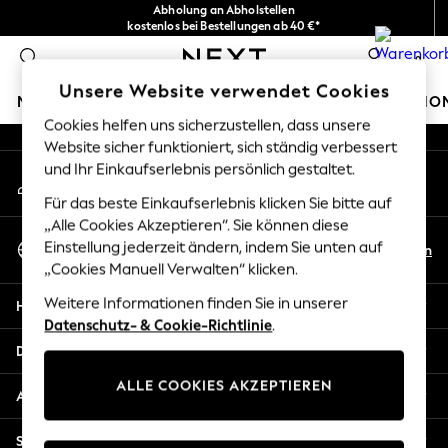
Abholung an Abholstellen
An error occurred on client
kostenlos bei Bestellungen ab 40 €*
Problemlose Rückgaben*
0
Unsere sozialen Netzwerke
Unsere Website verwendet Cookies
MÄDCHEN
JUNGEN
BABY
DAMEN
HERREN
HO
Cookies helfen uns sicherzustellen, dass unsere
Website sicher funktioniert, sich ständig verbessert
HOLIDAY SHOP
und Ihr Einkaufserlebnis persönlich gestaltet.
Mein Konto
Women's Holiday Shop
Melden Sie sich bei Ihrem Konto an
All Swimwear
Für das beste Einkaufserlebnis klicken Sie bitte auf
All Beachwear
„Alle Cookies Akzeptieren“. Sie können diese
Sprache Auswählen
Bags & Accessories
Einstellung jederzeit ändern, indem Sie unten auf
De
En
Deutsch
„Cookies Manuell Verwalten“ klicken.
Beach Dresses & Kaftans
Dresses
Weitere Informationen finden Sie in unserer
Hilfe
Flip Flops
Datenschutz- & Cookie-Richtlinie
.
Sliders
Datenschutz und Rechtliches
Jumpsuits & Playsuits
ALLE COOKIES AKZEPTIEREN
Linen Collection
Abteilungen
Sandals
Shorts
Sonstige Dienstleistungen