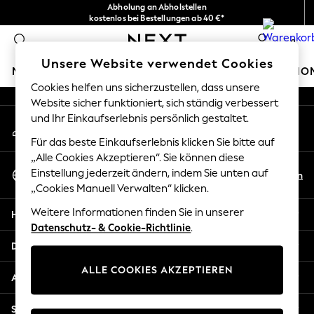
Abholung an Abholstellen
An error occurred on client
kostenlos bei Bestellungen ab 40 €*
Problemlose Rückgaben*
0
Unsere sozialen Netzwerke
Unsere Website verwendet Cookies
MÄDCHEN
JUNGEN
BABY
DAMEN
HERREN
HO
Cookies helfen uns sicherzustellen, dass unsere
Website sicher funktioniert, sich ständig verbessert
HOLIDAY SHOP
und Ihr Einkaufserlebnis persönlich gestaltet.
Mein Konto
Women's Holiday Shop
Melden Sie sich bei Ihrem Konto an
All Swimwear
Für das beste Einkaufserlebnis klicken Sie bitte auf
All Beachwear
„Alle Cookies Akzeptieren“. Sie können diese
Sprache Auswählen
Bags & Accessories
Einstellung jederzeit ändern, indem Sie unten auf
De
En
Deutsch
„Cookies Manuell Verwalten“ klicken.
Beach Dresses & Kaftans
Dresses
Weitere Informationen finden Sie in unserer
Hilfe
Flip Flops
Datenschutz- & Cookie-Richtlinie
.
Sliders
Datenschutz und Rechtliches
Jumpsuits & Playsuits
ALLE COOKIES AKZEPTIEREN
Linen Collection
Abteilungen
Sandals
Shorts
Sonstige Dienstleistungen