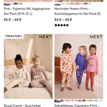
Sandals & Sliders
Rash Vests
Pink - Pyjamas Mit Jogginghose
Neutraler Hasen-Print -
Sun Safe Swimwear
3er-Pack (9 M.-12 J.)
Kuschelpyjamas Im 3er-Pack (9
Sun Hats & Caps
M.–12 J.)
34 € - 45 €
34 € - 45 €
Denim Jackets
Raincoats
Waterproof
Shackets
TOPAKTUELL
Gilets
Fleeces
Teddy Borg
Puffers
Snowsuits
All Footwear
New In
Boots
Half Sizes
Slippers
Trainers
Wellies
Wide Fit
Shoes
Underwear
Rosa/Creme - Kuschelige
Kobaltblauer Capybara-Print -