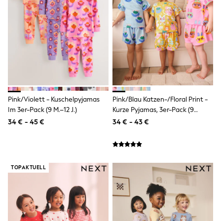
Knitwear
Trousers & Leggings
Sets & Outfits
Tops
Nightwear & Pyjamas
Jumpsuits & Playsuits
Jeans
Shirts & Blouses
Swimwear
Sportswear
Dungarees
Pink/Violett - Kuschelpyjamas
Pink/Blau Katzen-/Floral Print -
Multipacks
Im 3er-Pack (9 M.–12 J.)
Kurze Pyjamas, 3er-Pack (9
All Holiday Shop
Monate–12 Jahre)
34 € - 45 €
34 € - 43 €
Tops
Dresses
Shorts
Skirts
Sandals & Sliders
TOPAKTUELL
Rash Vests
Sun Safe Swimwear
Sun Hats & Caps
Denim Jackets
Raincoats
Waterproof