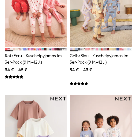
Shackets
Puddlesuits
Gilets
Fleeces
Teddy Borg
Puffers
Snowsuits
All Footwear
New In
Rot/Ecru - Kuschelpyjamas Im
Gelb/Blau - Kuschelpyjamas Im
Boots
3er-Pack (9 M.–12 J.)
3er-Pack (9 M.–12 J.)
Half Sizes
Slippers
34 € - 45 €
34 € - 43 €
Trainers
Wellies
Wide Fit
Shoes
All Underwear
Nighties
Pyjamas
Robes
Socks & Tights
All Bags & Accessories
Bags