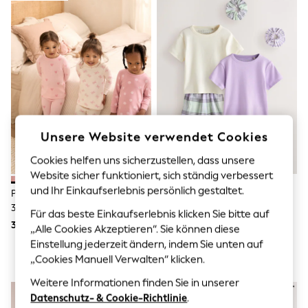
Sunglasses
Men's Holiday Shop
All Swimwear
Accessories
Bags & Luggage
Footwear
Hats
Linen Collection
Loafers
Polo Shirts
Sandals & Flipflops
Unsere Website verwendet Cookies
Shirts
Shorts
Cookies helfen uns sicherzustellen, dass unsere
Sunglasses
Website sicher funktioniert, sich ständig verbessert
T-Shirts
und Ihr Einkaufserlebnis persönlich gestaltet.
Pink & Weiß - Kuschelpyjamas Im
Flieder-Violett - Gewebte
Vests
3er-Pack (9 M.–12 J.)
Pyjama-Hose Im 2er-Pack (3-
Boys Holiday Shop
Für das beste Einkaufserlebnis klicken Sie bitte auf
16J.)
33 € - 44 €
31 € - 41 €
All Swimwear
„Alle Cookies Akzeptieren“. Sie können diese
Ponchos & Toweling sets
Einstellung jederzeit ändern, indem Sie unten auf
Sun Hats & Caps
„Cookies Manuell Verwalten“ klicken.
Polo Shirts
Rash Vests
Weitere Informationen finden Sie in unserer
Sandals & Sliders
Datenschutz- & Cookie-Richtlinie
.
Shirts