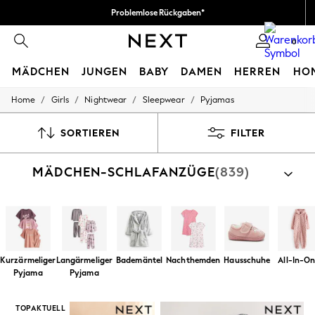
Problemlose Rückgaben*
Wir akzeptieren
0
MÄDCHEN
JUNGEN
BABY
DAMEN
HERREN
HO
/
/
/
/
Home
Girls
Nightwear
Sleepwear
Pyjamas
HOLIDAY SHOP
Women's Holiday Shop
All Swimwear
SORTIEREN
FILTER
All Beachwear
Bags & Accessories
MÄDCHEN-SCHLAFANZÜGE
(839)
Beach Dresses & Kaftans
Dresses
Flip Flops
Sliders
Jumpsuits & Playsuits
Linen Collection
Sandals
Kurzärmeliger
Langärmeliger
Bademäntel
Nachthemden
Hausschuhe
All-In-On
Shorts
Pyjama
Pyjama
Trousers
Sun Hats & Caps
T-Shirts & Vests
TOPAKTUELL