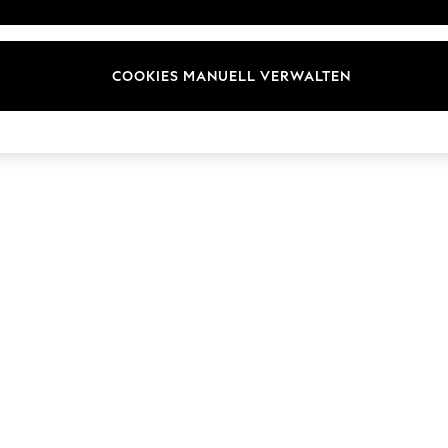
Marken
COOKIES MANUELL VERWALTEN
© 2026 Next Germany GmbH. Alle Rechte vorbehalten.