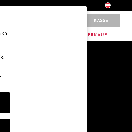
KASSE
0
lich
HOME
MARKEN
AUSVERKAUF
De
En
ie
Sonstige Dienstleistungen
-
Medien & Presse
Das Unternehmen
Karriere bei NEXT