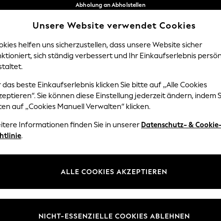
Abholung an Abholstellen
kostenlos bei Bestellungen ab 40 €*
Unsere Website verwendet Cookies
Problemlose Rückgaben*
Unsere sozialen Netzwerke
kies helfen uns sicherzustellen, dass unsere Website sicher
ktioniert, sich ständig verbessert und Ihr Einkaufserlebnis persön
NGEN
BABY
DAMEN
HERREN
taltet.
 das beste Einkaufserlebnis klicken Sie bitte auf „Alle Cookies
Sprache Auswählen
eptieren“. Sie können diese Einstellung jederzeit ändern, indem S
Deutsch
ten auf „Cookies Manuell Verwalten“ klicken.
z und Rechtliches
Abteilungen
itere Informationen finden Sie in unserer
Datenschutz- & Cookie
htlinie
.
 und Cookie-Richtlinie
Damen
edingungen
Herren
uell verwalten
Jungen
ALLE COOKIES AKZEPTIEREN
ür Kundenrezensionen und
Mädchen
en
Home
NICHT-ESSENZIELLE COOKIES ABLEHNEN
Baby