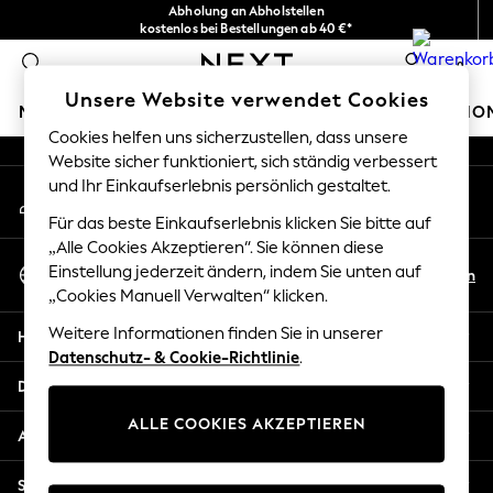
Abholung an Abholstellen
An error occurred on client
kostenlos bei Bestellungen ab 40 €*
Problemlose Rückgaben*
0
Unsere sozialen Netzwerke
Unsere Website verwendet Cookies
MÄDCHEN
JUNGEN
BABY
DAMEN
HERREN
HO
Cookies helfen uns sicherzustellen, dass unsere
Website sicher funktioniert, sich ständig verbessert
HOLIDAY SHOP
und Ihr Einkaufserlebnis persönlich gestaltet.
Mein Konto
Women's Holiday Shop
Melden Sie sich bei Ihrem Konto an
All Swimwear
Für das beste Einkaufserlebnis klicken Sie bitte auf
All Beachwear
„Alle Cookies Akzeptieren“. Sie können diese
Sprache Auswählen
Bags & Accessories
Einstellung jederzeit ändern, indem Sie unten auf
De
En
Deutsch
„Cookies Manuell Verwalten“ klicken.
Beach Dresses & Kaftans
Dresses
Weitere Informationen finden Sie in unserer
Hilfe
Flip Flops
Datenschutz- & Cookie-Richtlinie
.
Sliders
Datenschutz und Rechtliches
Jumpsuits & Playsuits
ALLE COOKIES AKZEPTIEREN
Linen Collection
Abteilungen
Sandals
Shorts
Sonstige Dienstleistungen