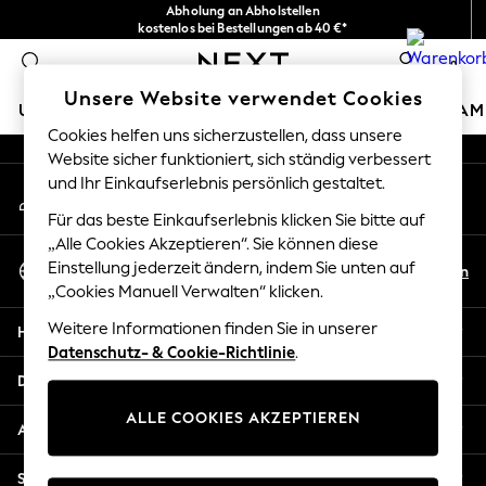
Abholung an Abholstellen
An error occurred on client
kostenlos bei Bestellungen ab 40 €*
Problemlose Rückgaben*
0
Unsere sozialen Netzwerke
Unsere Website verwendet Cookies
URLAUBS-SHOP
MÄDCHEN
JUNGEN
BABY
DAM
Cookies helfen uns sicherzustellen, dass unsere
Website sicher funktioniert, sich ständig verbessert
HOLIDAY SHOP
und Ihr Einkaufserlebnis persönlich gestaltet.
Mein Konto
Women's Holiday Shop
Melden Sie sich bei Ihrem Konto an
All Swimwear
Für das beste Einkaufserlebnis klicken Sie bitte auf
All Beachwear
„Alle Cookies Akzeptieren“. Sie können diese
Sprache Auswählen
Bags & Accessories
Einstellung jederzeit ändern, indem Sie unten auf
De
En
Deutsch
„Cookies Manuell Verwalten“ klicken.
Beach Dresses & Kaftans
Dresses
Weitere Informationen finden Sie in unserer
Hilfe
Flip Flops
Datenschutz- & Cookie-Richtlinie
.
Sliders
Datenschutz und Rechtliches
Jumpsuits & Playsuits
ALLE COOKIES AKZEPTIEREN
Linen Collection
Abteilungen
Sandals
Shorts
Sonstige Dienstleistungen