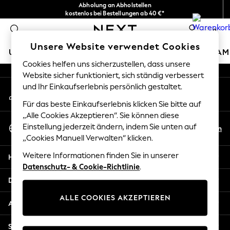
Abholung an Abholstellen
An error occurred on client
kostenlos bei Bestellungen ab 40 €*
Problemlose Rückgaben*
0
Unsere sozialen Netzwerke
Unsere Website verwendet Cookies
URLAUBS-SHOP
MÄDCHEN
JUNGEN
BABY
DAM
Cookies helfen uns sicherzustellen, dass unsere
Website sicher funktioniert, sich ständig verbessert
HOLIDAY SHOP
und Ihr Einkaufserlebnis persönlich gestaltet.
Mein Konto
Women's Holiday Shop
Melden Sie sich bei Ihrem Konto an
All Swimwear
Für das beste Einkaufserlebnis klicken Sie bitte auf
All Beachwear
„Alle Cookies Akzeptieren“. Sie können diese
Sprache Auswählen
Bags & Accessories
Einstellung jederzeit ändern, indem Sie unten auf
De
En
Deutsch
„Cookies Manuell Verwalten“ klicken.
Beach Dresses & Kaftans
Dresses
Weitere Informationen finden Sie in unserer
Hilfe
Flip Flops
Datenschutz- & Cookie-Richtlinie
.
Sliders
Datenschutz und Rechtliches
Jumpsuits & Playsuits
ALLE COOKIES AKZEPTIEREN
Linen Collection
Abteilungen
Sandals
Shorts
Sonstige Dienstleistungen