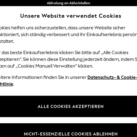
Abholung an Abholstellen
kostenlos bei Bestellungen ab 40 €*
Unsere Website verwendet Cookies
Problemlose Rückgaben*
Unsere sozialen Netzwerke
kies helfen uns sicherzustellen, dass unsere Website sicher
ktioniert, sich ständig verbessert und Ihr Einkaufserlebnis persön
Y
DAMEN
HERREN
HOM
taltet.
 das beste Einkaufserlebnis klicken Sie bitte auf „Alle Cookies
Sprache Auswählen
eptieren“. Sie können diese Einstellung jederzeit ändern, indem S
Deutsch
ten auf „Cookies Manuell Verwalten“ klicken.
z und Rechtliches
Abteilungen
itere Informationen finden Sie in unserer
Datenschutz- & Cookie
htlinie
.
 und Cookie-Richtlinie
Damen
edingungen
Herren
uell verwalten
Jungen
ALLE COOKIES AKZEPTIEREN
ür Kundenrezensionen und
Mädchen
en
Home
NICHT-ESSENZIELLE COOKIES ABLEHNEN
Baby