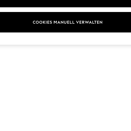
Marken
COOKIES MANUELL VERWALTEN
© 2026 Next Germany GmbH. Alle Rechte vorbehalten.