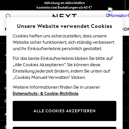
Abholung an Abholstellen
An error occurred on client
kostenlos bei Bestellungen ab 40 €*
Problemlose Rückgaben*
0
Unsere sozialen Netzwerke
Unsere Website verwendet Cookies
MÄDCHEN
JUNGEN
BABY
DAMEN
HERREN
HO
Cookies helfen uns sicherzustellen, dass unsere
Website sicher funktioniert, sich ständig verbessert
HOLIDAY SHOP
und Ihr Einkaufserlebnis persönlich gestaltet.
Mein Konto
Women's Holiday Shop
Melden Sie sich bei Ihrem Konto an
All Swimwear
Für das beste Einkaufserlebnis klicken Sie bitte auf
All Beachwear
„Alle Cookies Akzeptieren“. Sie können diese
Sprache Auswählen
Bags & Accessories
Einstellung jederzeit ändern, indem Sie unten auf
De
En
Deutsch
„Cookies Manuell Verwalten“ klicken.
Beach Dresses & Kaftans
Dresses
Weitere Informationen finden Sie in unserer
Hilfe
Flip Flops
Datenschutz- & Cookie-Richtlinie
.
Sliders
Datenschutz und Rechtliches
Jumpsuits & Playsuits
ALLE COOKIES AKZEPTIEREN
Linen Collection
Abteilungen
Sandals
Shorts
Sonstige Dienstleistungen