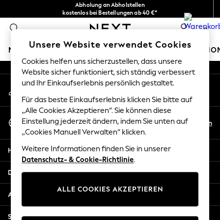
Abholung an Abholstellen
An error occurred on client
kostenlos bei Bestellungen ab 40 €*
Problemlose Rückgaben*
0
Unsere sozialen Netzwerke
Unsere Website verwendet Cookies
MÄDCHEN
JUNGEN
BABY
DAMEN
HERREN
HO
Cookies helfen uns sicherzustellen, dass unsere
Website sicher funktioniert, sich ständig verbessert
HOLIDAY SHOP
und Ihr Einkaufserlebnis persönlich gestaltet.
Mein Konto
Women's Holiday Shop
Melden Sie sich bei Ihrem Konto an
All Swimwear
Für das beste Einkaufserlebnis klicken Sie bitte auf
All Beachwear
„Alle Cookies Akzeptieren“. Sie können diese
Sprache Auswählen
Bags & Accessories
Einstellung jederzeit ändern, indem Sie unten auf
De
En
Deutsch
„Cookies Manuell Verwalten“ klicken.
Beach Dresses & Kaftans
Dresses
Weitere Informationen finden Sie in unserer
Hilfe
Flip Flops
Datenschutz- & Cookie-Richtlinie
.
Sliders
Datenschutz und Rechtliches
Jumpsuits & Playsuits
ALLE COOKIES AKZEPTIEREN
Linen Collection
Abteilungen
Sandals
Shorts
Sonstige Dienstleistungen