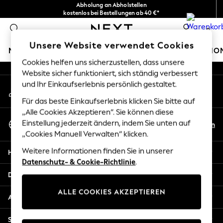
Abholung an Abholstellen
An error occurred on client
kostenlos bei Bestellungen ab 40 €*
Problemlose Rückgaben*
0
Unsere sozialen Netzwerke
Unsere Website verwendet Cookies
MÄDCHEN
JUNGEN
BABY
DAMEN
HERREN
HO
Cookies helfen uns sicherzustellen, dass unsere
Website sicher funktioniert, sich ständig verbessert
HOLIDAY SHOP
und Ihr Einkaufserlebnis persönlich gestaltet.
Mein Konto
Women's Holiday Shop
Melden Sie sich bei Ihrem Konto an
All Swimwear
Für das beste Einkaufserlebnis klicken Sie bitte auf
All Beachwear
„Alle Cookies Akzeptieren“. Sie können diese
Sprache Auswählen
Bags & Accessories
Einstellung jederzeit ändern, indem Sie unten auf
De
En
Deutsch
„Cookies Manuell Verwalten“ klicken.
Beach Dresses & Kaftans
Dresses
Weitere Informationen finden Sie in unserer
Hilfe
Flip Flops
Datenschutz- & Cookie-Richtlinie
.
Sliders
Datenschutz und Rechtliches
Jumpsuits & Playsuits
ALLE COOKIES AKZEPTIEREN
Linen Collection
Abteilungen
Sandals
Shorts
Sonstige Dienstleistungen