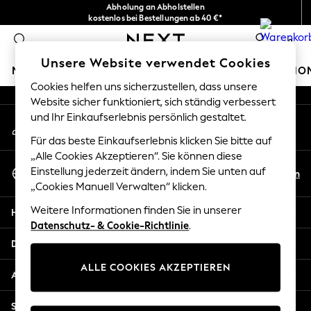
Abholung an Abholstellen
An error occurred on client
kostenlos bei Bestellungen ab 40 €*
Problemlose Rückgaben*
0
Unsere sozialen Netzwerke
Unsere Website verwendet Cookies
MÄDCHEN
JUNGEN
BABY
DAMEN
HERREN
HO
Cookies helfen uns sicherzustellen, dass unsere
Website sicher funktioniert, sich ständig verbessert
HOLIDAY SHOP
und Ihr Einkaufserlebnis persönlich gestaltet.
Mein Konto
Women's Holiday Shop
Melden Sie sich bei Ihrem Konto an
All Swimwear
Für das beste Einkaufserlebnis klicken Sie bitte auf
All Beachwear
„Alle Cookies Akzeptieren“. Sie können diese
Sprache Auswählen
Bags & Accessories
Einstellung jederzeit ändern, indem Sie unten auf
De
En
Deutsch
„Cookies Manuell Verwalten“ klicken.
Beach Dresses & Kaftans
Dresses
Weitere Informationen finden Sie in unserer
Hilfe
Flip Flops
Datenschutz- & Cookie-Richtlinie
.
Sliders
Datenschutz und Rechtliches
Jumpsuits & Playsuits
ALLE COOKIES AKZEPTIEREN
Linen Collection
Abteilungen
Sandals
Shorts
Sonstige Dienstleistungen