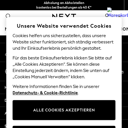
Abholung an Abholstellen
An error occurred on client
kostenlos bei Bestellungen ab 40 €*
Problemlose Rückgaben*
0
Unsere sozialen Netzwerke
Unsere Website verwendet Cookies
MÄDCHEN
JUNGEN
BABY
DAMEN
HERREN
HO
Cookies helfen uns sicherzustellen, dass unsere
Website sicher funktioniert, sich ständig verbessert
HOLIDAY SHOP
und Ihr Einkaufserlebnis persönlich gestaltet.
Mein Konto
Women's Holiday Shop
Melden Sie sich bei Ihrem Konto an
All Swimwear
Für das beste Einkaufserlebnis klicken Sie bitte auf
All Beachwear
„Alle Cookies Akzeptieren“. Sie können diese
Sprache Auswählen
Bags & Accessories
Einstellung jederzeit ändern, indem Sie unten auf
De
En
Deutsch
„Cookies Manuell Verwalten“ klicken.
Beach Dresses & Kaftans
Dresses
Weitere Informationen finden Sie in unserer
Hilfe
Flip Flops
Datenschutz- & Cookie-Richtlinie
.
Sliders
Datenschutz und Rechtliches
Jumpsuits & Playsuits
ALLE COOKIES AKZEPTIEREN
Linen Collection
Abteilungen
Sandals
Shorts
Sonstige Dienstleistungen