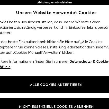
Abholung an Abholstellen
kostenlos bei Bestellungen ab 40 €*
Unsere Website verwendet Cookies
Problemlose Rückgaben*
Unsere sozialen Netzwerke
kies helfen uns sicherzustellen, dass unsere Website sicher
ktioniert, sich ständig verbessert und Ihr Einkaufserlebnis persön
Y
DAMEN
HERREN
HOM
taltet.
 das beste Einkaufserlebnis klicken Sie bitte auf „Alle Cookies
Sprache Auswählen
eptieren“. Sie können diese Einstellung jederzeit ändern, indem S
Deutsch
ten auf „Cookies Manuell Verwalten“ klicken.
z und Rechtliches
Abteilungen
itere Informationen finden Sie in unserer
Datenschutz- & Cookie
htlinie
.
 und Cookie-Richtlinie
Damen
edingungen
Herren
uell verwalten
Jungen
ALLE COOKIES AKZEPTIEREN
ür Kundenrezensionen und
Mädchen
en
Home
NICHT-ESSENZIELLE COOKIES ABLEHNEN
Baby