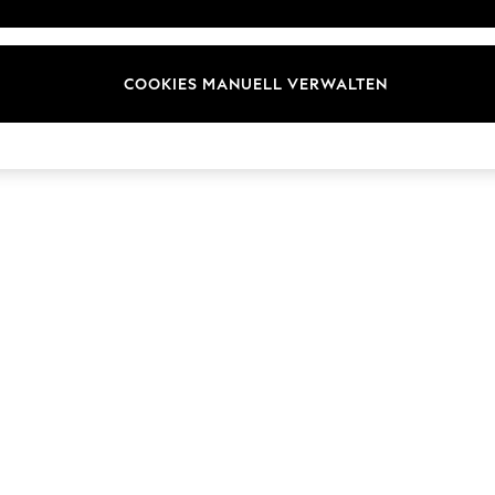
Marken
COOKIES MANUELL VERWALTEN
© 2026 Next Germany GmbH. Alle Rechte vorbehalten.