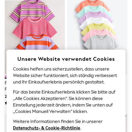
Sunglasses
Men's Holiday Shop
All Swimwear
Accessories
Bags & Luggage
Footwear
Hats
Linen Collection
Loafers
Polo Shirts
Sandals & Flipflops
Unsere Website verwendet Cookies
Shirts
Shorts
Cookies helfen uns sicherzustellen, dass unsere
Sunglasses
Website sicher funktioniert, sich ständig verbessert
T-Shirts
und Ihr Einkaufserlebnis persönlich gestaltet.
Pink/Lila Gestreift - T-Shirts 3
Multi, Pastelltöne, Einfarbig - T-
Vests
Pack (3mths-7yrs)
Shirts Im 7er-Pack (3–16 J.)
Boys Holiday Shop
Für das beste Einkaufserlebnis klicken Sie bitte auf
21 € - 27 €
31 € - 48 €
All Swimwear
„Alle Cookies Akzeptieren“. Sie können diese
Ponchos & Toweling sets
Einstellung jederzeit ändern, indem Sie unten auf
Sun Hats & Caps
„Cookies Manuell Verwalten“ klicken.
Polo Shirts
Rash Vests
Weitere Informationen finden Sie in unserer
Sandals & Sliders
Datenschutz- & Cookie-Richtlinie
.
Shirts