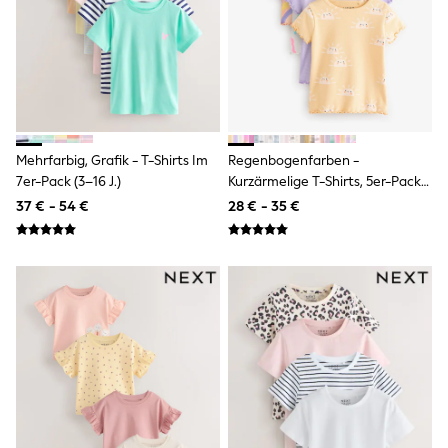
Shackets
Puddlesuits
Gilets
Fleeces
Teddy Borg
Puffers
Snowsuits
All Footwear
Mehrfarbig, Grafik - T-Shirts Im
Regenbogenfarben -
New In
7er-Pack (3–16 J.)
Kurzärmelige T-Shirts, 5er-Pack
Boots
(3 Monate–7 Jahre)
37 € - 54 €
28 € - 35 €
Half Sizes
Slippers
Trainers
Wellies
Wide Fit
Shoes
All Underwear
Nighties
Pyjamas
Robes
Socks & Tights
All Bags & Accessories
Bags