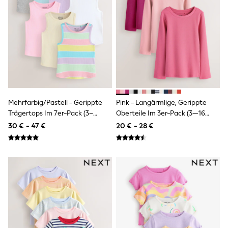
Knitwear
Trousers & Leggings
Sets & Outfits
Tops
Nightwear & Pyjamas
Jumpsuits & Playsuits
Jeans
Shirts & Blouses
Swimwear
Sportswear
Dungarees
Mehrfarbig/Pastell - Gerippte
Pink - Langärmlige, Gerippte
Multipacks
Trägertops Im 7er-Pack (3–
Oberteile Im 3er-Pack (3—16
All Holiday Shop
16Jahre)
Jahre)
30 € - 47 €
20 € - 28 €
Tops
Dresses
Shorts
Skirts
Sandals & Sliders
Rash Vests
Sun Safe Swimwear
Sun Hats & Caps
Denim Jackets
Raincoats
Waterproof