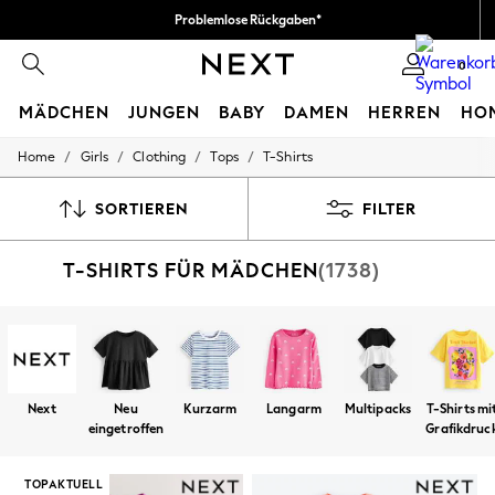
Problemlose Rückgaben*
Wir akzeptieren
0
MÄDCHEN
JUNGEN
BABY
DAMEN
HERREN
HO
/
/
/
/
Home
Girls
Clothing
Tops
T-Shirts
HOLIDAY SHOP
Women's Holiday Shop
All Swimwear
SORTIEREN
FILTER
All Beachwear
Bags & Accessories
T-SHIRTS FÜR MÄDCHEN
(1738)
Beach Dresses & Kaftans
Dresses
Flip Flops
Sliders
Jumpsuits & Playsuits
Linen Collection
Sandals
Next
Neu
Kurzarm
Langarm
Multipacks
T-Shirts mi
Shorts
eingetroffen
Grafikdruc
Trousers
Sun Hats & Caps
T-Shirts & Vests
TOPAKTUELL