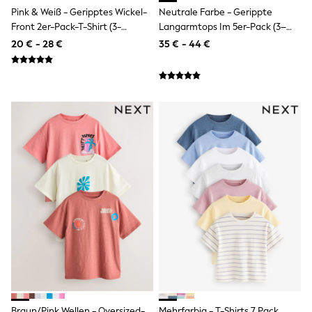
Sandals & Sliders
Pink & Weiß - Geripptes Wickel-
Neutrale Farbe - Gerippte
Rash Vests
Front 2er-Pack-T-Shirt (3-
Langarmtops Im 5er-Pack (3–
Sun Safe Swimwear
16Jahre)
16 J.)
20 € - 28 €
35 € - 44 €
Sun Hats & Caps
Denim Jackets
Raincoats
Waterproof
Shackets
Gilets
Fleeces
Teddy Borg
Puffers
Snowsuits
All Footwear
New In
Boots
Half Sizes
Slippers
Trainers
Wellies
Wide Fit
Shoes
Underwear
Braun/Pink Wellen - Oversized-
Mehrfarbig - T-Shirts 7 Pack