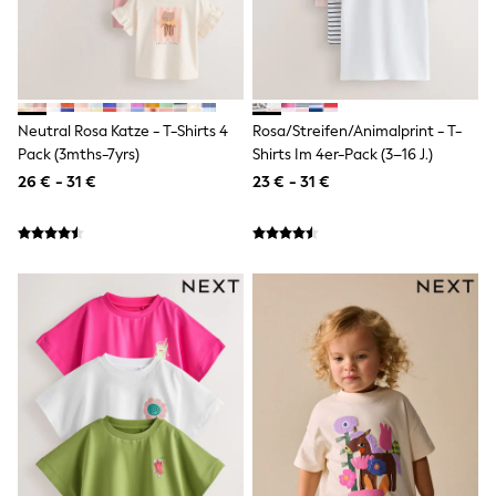
All Occasionwear
All Partywear
Wedding
Dresses
Shoes
Cardigans
Neutral Rosa Katze - T-Shirts 4
Rosa/Streifen/Animalprint - T-
Skirts
Shop all
Pack (3mths-7yrs)
Shirts Im 4er-Pack (3–16 J.)
Shop All
26 € - 31 €
23 € - 31 €
Disney
Marvel
Paw Patrol
Peppa Pig
Gaming
Harry Potter
Spider man
New In
Trainers
Hoodies & Sweatshirts
T-Shirts & Vests
Leggings
Swim
adidas
All Girls Brands