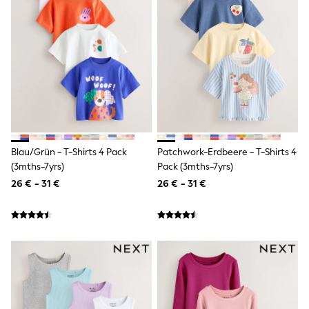
Birkenstock
Crocs
Havaianas
Pour Moi
Rayban
Skechers
GIRLS
New In
New in from Next
New In
Trending: Top & Short Sets
Trending: Clogs
Blau/Grün - T-Shirts 4 Pack
Patchwork-Erdbeere - T-Shirts 4
Toy Story
(3mths-7yrs)
Pack (3mths-7yrs)
THE SET
26 € - 31 €
26 € - 31 €
50 - 92cm
98 - 110cm
116 - 134cm
140 - 174cm
All Clothing
T-Shirts
Dresses
Shorts & Skirts
Coats & Jackets
Sweatshirts & Hoodies