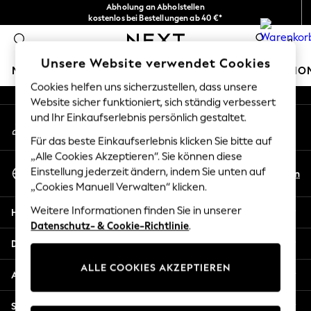
Abholung an Abholstellen
An error occurred on client
kostenlos bei Bestellungen ab 40 €*
Problemlose Rückgaben*
0
Unsere sozialen Netzwerke
Unsere Website verwendet Cookies
MÄDCHEN
JUNGEN
BABY
DAMEN
HERREN
HO
Cookies helfen uns sicherzustellen, dass unsere
Website sicher funktioniert, sich ständig verbessert
HOLIDAY SHOP
und Ihr Einkaufserlebnis persönlich gestaltet.
Mein Konto
Women's Holiday Shop
Melden Sie sich bei Ihrem Konto an
All Swimwear
Für das beste Einkaufserlebnis klicken Sie bitte auf
All Beachwear
„Alle Cookies Akzeptieren“. Sie können diese
Sprache Auswählen
Bags & Accessories
Einstellung jederzeit ändern, indem Sie unten auf
De
En
Deutsch
„Cookies Manuell Verwalten“ klicken.
Beach Dresses & Kaftans
Dresses
Weitere Informationen finden Sie in unserer
Hilfe
Flip Flops
Datenschutz- & Cookie-Richtlinie
.
Sliders
Datenschutz und Rechtliches
Jumpsuits & Playsuits
ALLE COOKIES AKZEPTIEREN
Linen Collection
Abteilungen
Sandals
Shorts
Sonstige Dienstleistungen