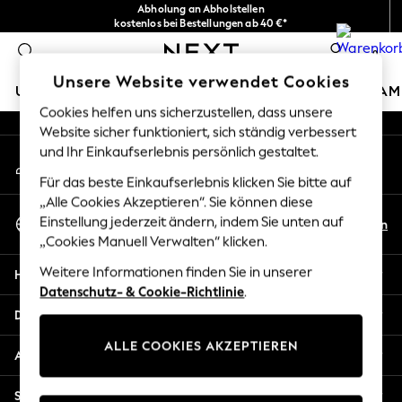
Abholung an Abholstellen
An error occurred on client
kostenlos bei Bestellungen ab 40 €*
Problemlose Rückgaben*
0
Unsere sozialen Netzwerke
Unsere Website verwendet Cookies
URLAUBS-SHOP
MÄDCHEN
JUNGEN
BABY
DAM
Cookies helfen uns sicherzustellen, dass unsere
Website sicher funktioniert, sich ständig verbessert
HOLIDAY SHOP
und Ihr Einkaufserlebnis persönlich gestaltet.
Mein Konto
Women's Holiday Shop
Melden Sie sich bei Ihrem Konto an
All Swimwear
Für das beste Einkaufserlebnis klicken Sie bitte auf
All Beachwear
„Alle Cookies Akzeptieren“. Sie können diese
Sprache Auswählen
Bags & Accessories
Einstellung jederzeit ändern, indem Sie unten auf
De
En
Deutsch
„Cookies Manuell Verwalten“ klicken.
Beach Dresses & Kaftans
Dresses
Weitere Informationen finden Sie in unserer
Hilfe
Flip Flops
Datenschutz- & Cookie-Richtlinie
.
Sliders
Datenschutz und Rechtliches
Jumpsuits & Playsuits
ALLE COOKIES AKZEPTIEREN
Linen Collection
Abteilungen
Sandals
Shorts
Sonstige Dienstleistungen