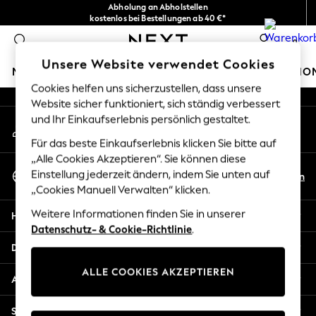
Abholung an Abholstellen
An error occurred on client
kostenlos bei Bestellungen ab 40 €*
Problemlose Rückgaben*
0
Unsere sozialen Netzwerke
Unsere Website verwendet Cookies
MÄDCHEN
JUNGEN
BABY
DAMEN
HERREN
HO
Cookies helfen uns sicherzustellen, dass unsere
Website sicher funktioniert, sich ständig verbessert
GIRLS
und Ihr Einkaufserlebnis persönlich gestaltet.
Mein Konto
New In
Melden Sie sich bei Ihrem Konto an
New in from Next
Für das beste Einkaufserlebnis klicken Sie bitte auf
New In
„Alle Cookies Akzeptieren“. Sie können diese
Sprache Auswählen
Trending: Top & Short Sets
Einstellung jederzeit ändern, indem Sie unten auf
De
En
Deutsch
„Cookies Manuell Verwalten“ klicken.
Trending: Clogs
Toy Story
Weitere Informationen finden Sie in unserer
Hilfe
THE SET
Datenschutz- & Cookie-Richtlinie
.
50 - 92cm
Datenschutz und Rechtliches
98 - 110cm
ALLE COOKIES AKZEPTIEREN
116 - 134cm
Abteilungen
140 - 174cm
All Clothing
Sonstige Dienstleistungen